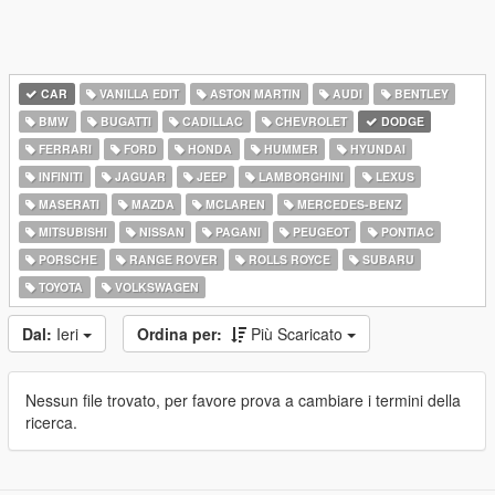
CAR
VANILLA EDIT
ASTON MARTIN
AUDI
BENTLEY
BMW
BUGATTI
CADILLAC
CHEVROLET
DODGE
FERRARI
FORD
HONDA
HUMMER
HYUNDAI
INFINITI
JAGUAR
JEEP
LAMBORGHINI
LEXUS
MASERATI
MAZDA
MCLAREN
MERCEDES-BENZ
MITSUBISHI
NISSAN
PAGANI
PEUGEOT
PONTIAC
PORSCHE
RANGE ROVER
ROLLS ROYCE
SUBARU
TOYOTA
VOLKSWAGEN
Dal:
Ieri
Ordina per:
Più Scaricato
Nessun file trovato, per favore prova a cambiare i termini della
ricerca.