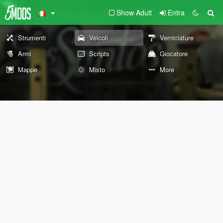
Show Adult
Entra
Strumenti
Veicoli
Verniciature
Armi
Scripts
Giocatore
Mappe
Misto
More