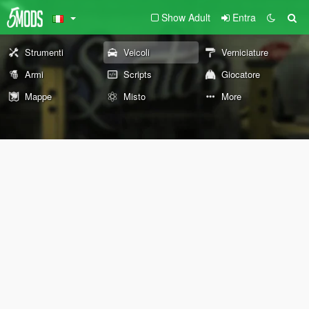
Show Adult
Entra
Strumenti
Veicoli
Verniciature
Armi
Scripts
Giocatore
Mappe
Misto
More