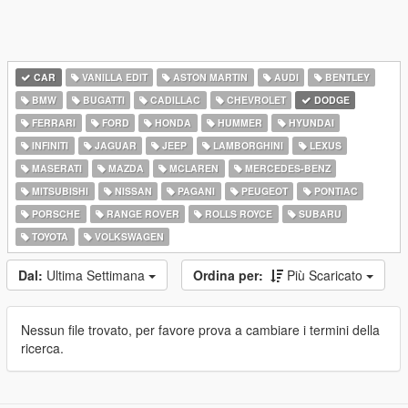
CAR
VANILLA EDIT
ASTON MARTIN
AUDI
BENTLEY
BMW
BUGATTI
CADILLAC
CHEVROLET
DODGE
FERRARI
FORD
HONDA
HUMMER
HYUNDAI
INFINITI
JAGUAR
JEEP
LAMBORGHINI
LEXUS
MASERATI
MAZDA
MCLAREN
MERCEDES-BENZ
MITSUBISHI
NISSAN
PAGANI
PEUGEOT
PONTIAC
PORSCHE
RANGE ROVER
ROLLS ROYCE
SUBARU
TOYOTA
VOLKSWAGEN
Dal:
Ultima Settimana
Ordina per:
Più Scaricato
Nessun file trovato, per favore prova a cambiare i termini della
ricerca.