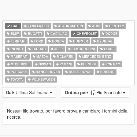
CAR
VANILLA EDIT
ASTON MARTIN
AUDI
BENTLEY
BMW
BUGATTI
CADILLAC
CHEVROLET
DODGE
FERRARI
FORD
HONDA
HUMMER
HYUNDAI
INFINITI
JAGUAR
JEEP
LAMBORGHINI
LEXUS
MASERATI
MAZDA
MCLAREN
MERCEDES-BENZ
MITSUBISHI
NISSAN
PAGANI
PEUGEOT
PONTIAC
PORSCHE
RANGE ROVER
ROLLS ROYCE
SUBARU
TOYOTA
VOLKSWAGEN
Dal:
Ultima Settimana
Ordina per:
Più Scaricato
Nessun file trovato, per favore prova a cambiare i termini della
ricerca.