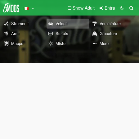
Show Adult
Entra
Strumenti
Veicoli
Verniciature
Armi
Scripts
Giocatore
Mappe
Misto
More