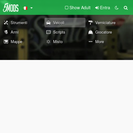
Show Adult
Entra
Strumenti
Veicoli
Verniciature
Armi
Scripts
Giocatore
Mappe
Misto
More