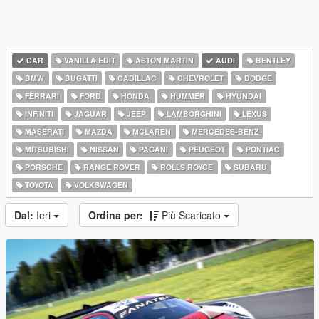
CAR
VANILLA EDIT
ASTON MARTIN
AUDI
BENTLEY
BMW
BUGATTI
CADILLAC
CHEVROLET
DODGE
FERRARI
FORD
HONDA
HUMMER
HYUNDAI
INFINITI
JAGUAR
JEEP
LAMBORGHINI
LEXUS
MASERATI
MAZDA
MCLAREN
MERCEDES-BENZ
MITSUBISHI
NISSAN
PAGANI
PEUGEOT
PONTIAC
PORSCHE
RANGE ROVER
ROLLS ROYCE
SUBARU
TOYOTA
VOLKSWAGEN
Dal:
Ieri
Ordina per:
Più Scaricato