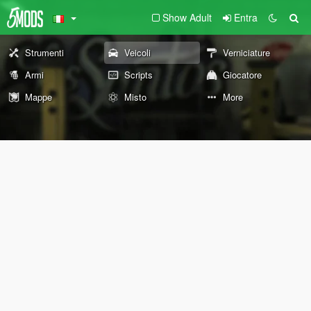
Show Adult
Entra
Strumenti
Veicoli
Verniciature
Armi
Scripts
Giocatore
Mappe
Misto
More