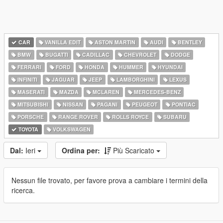
CAR
VANILLA EDIT
ASTON MARTIN
AUDI
BENTLEY
BMW
BUGATTI
CADILLAC
CHEVROLET
DODGE
FERRARI
FORD
HONDA
HUMMER
HYUNDAI
INFINITI
JAGUAR
JEEP
LAMBORGHINI
LEXUS
MASERATI
MAZDA
MCLAREN
MERCEDES-BENZ
MITSUBISHI
NISSAN
PAGANI
PEUGEOT
PONTIAC
PORSCHE
RANGE ROVER
ROLLS ROYCE
SUBARU
TOYOTA
VOLKSWAGEN
Dal:
Ieri
Ordina per:
Più Scaricato
Nessun file trovato, per favore prova a cambiare i termini della
ricerca.