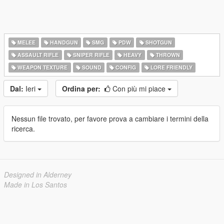
MELEE
HANDGUN
SMG
PDW
SHOTGUN
ASSAULT RIFLE
SNIPER RIFLE
HEAVY
THROWN
WEAPON TEXTURE
SOUND
CONFIG
LORE FRIENDLY
Dal:
Ieri
Ordina per:
Con più mi piace
Nessun file trovato, per favore prova a cambiare i termini della
ricerca.
Designed in Alderney
Made in Los Santos