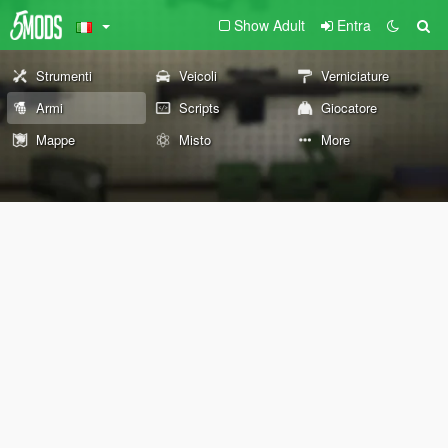
Show Adult
Entra
Strumenti
Veicoli
Verniciature
Armi
Scripts
Giocatore
Mappe
Misto
More