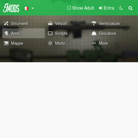
Show Adult
Entra
Strumenti
Veicoli
Verniciature
Armi
Scripts
Giocatore
Mappe
Misto
More