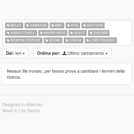
MELEE
HANDGUN
SMG
PDW
SHOTGUN
ASSAULT RIFLE
SNIPER RIFLE
HEAVY
THROWN
WEAPON TEXTURE
SOUND
CONFIG
LORE FRIENDLY
Dal:
Ieri
Ordina per:
Ultimo caricamento
Nessun file trovato, per favore prova a cambiare i termini della
ricerca.
Designed in Alderney
Made in Los Santos