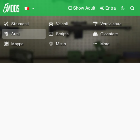
Show Adult
Entra
Strumenti
Veicoli
Verniciature
Armi
Scripts
Giocatore
Mappe
Misto
More