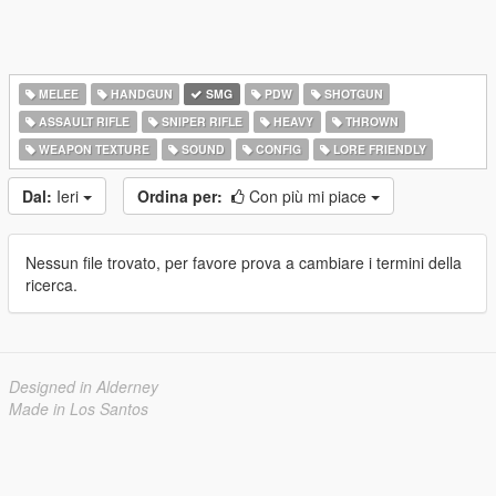
MELEE
HANDGUN
SMG
PDW
SHOTGUN
ASSAULT RIFLE
SNIPER RIFLE
HEAVY
THROWN
WEAPON TEXTURE
SOUND
CONFIG
LORE FRIENDLY
Dal:
Ieri
Ordina per:
Con più mi piace
Nessun file trovato, per favore prova a cambiare i termini della
ricerca.
Designed in Alderney
Made in Los Santos