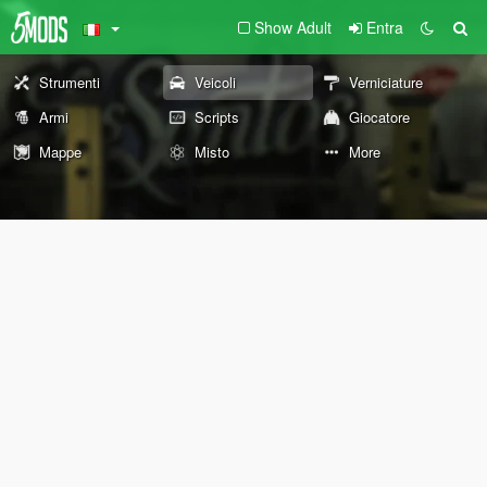
Show Adult
Entra
Strumenti
Veicoli
Verniciature
Armi
Scripts
Giocatore
Mappe
Misto
More