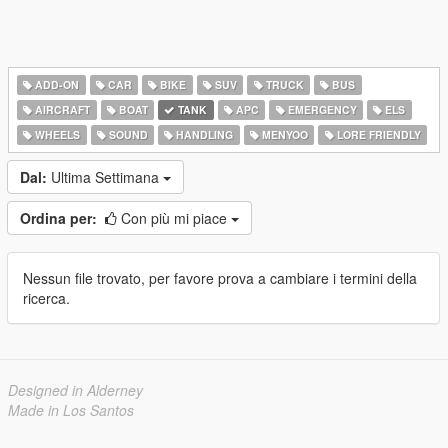
ADD-ON
CAR
BIKE
SUV
TRUCK
BUS
AIRCRAFT
BOAT
TANK
APC
EMERGENCY
ELS
WHEELS
SOUND
HANDLING
MENYOO
LORE FRIENDLY
Dal:
Ultima Settimana
Ordina per:
Con più mi piace
Nessun file trovato, per favore prova a cambiare i termini della
ricerca.
Designed in Alderney
Made in Los Santos