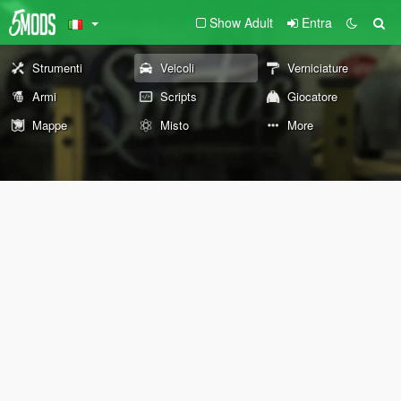
Show Adult
Entra
Strumenti
Veicoli
Verniciature
Armi
Scripts
Giocatore
Mappe
Misto
More