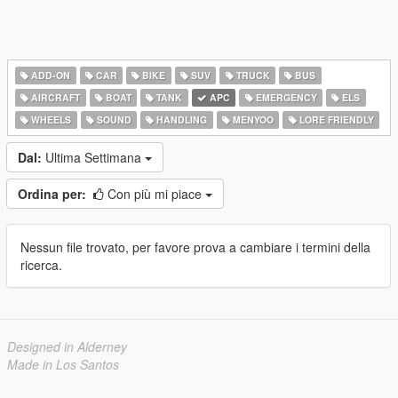
ADD-ON
CAR
BIKE
SUV
TRUCK
BUS
AIRCRAFT
BOAT
TANK
APC
EMERGENCY
ELS
WHEELS
SOUND
HANDLING
MENYOO
LORE FRIENDLY
Dal:
Ultima Settimana
Ordina per:
Con più mi piace
Nessun file trovato, per favore prova a cambiare i termini della
ricerca.
Designed in Alderney
Made in Los Santos