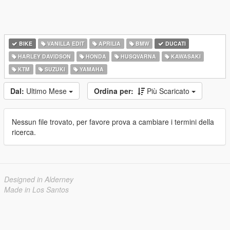
BIKE
VANILLA EDIT
APRILIA
BMW
DUCATI
HARLEY DAVIDSON
HONDA
HUSQVARNA
KAWASAKI
KTM
SUZUKI
YAMAHA
Dal:
Ultimo Mese
Ordina per:
Più Scaricato
Nessun file trovato, per favore prova a cambiare i termini della
ricerca.
Designed in Alderney
Made in Los Santos