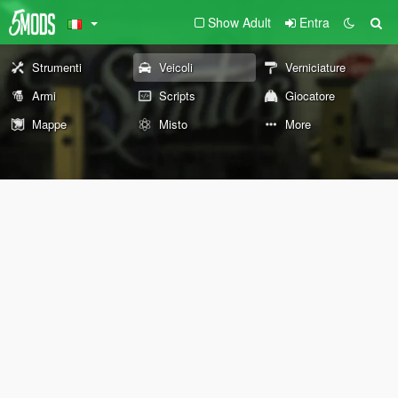
Show Adult
Entra
Strumenti
Veicoli
Verniciature
Armi
Scripts
Giocatore
Mappe
Misto
More