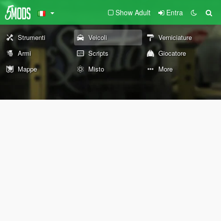
Show Adult
Entra
Strumenti
Veicoli
Verniciature
Armi
Scripts
Giocatore
Mappe
Misto
More