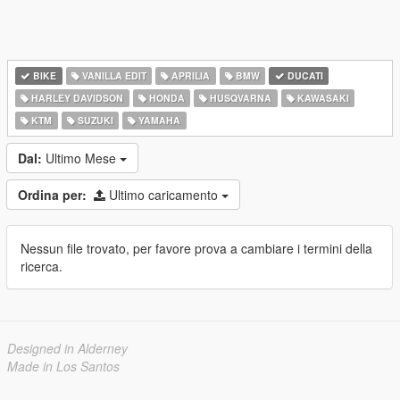
BIKE
VANILLA EDIT
APRILIA
BMW
DUCATI
HARLEY DAVIDSON
HONDA
HUSQVARNA
KAWASAKI
KTM
SUZUKI
YAMAHA
Dal:
Ultimo Mese
Ordina per:
Ultimo caricamento
Nessun file trovato, per favore prova a cambiare i termini della
ricerca.
Designed in Alderney
Made in Los Santos