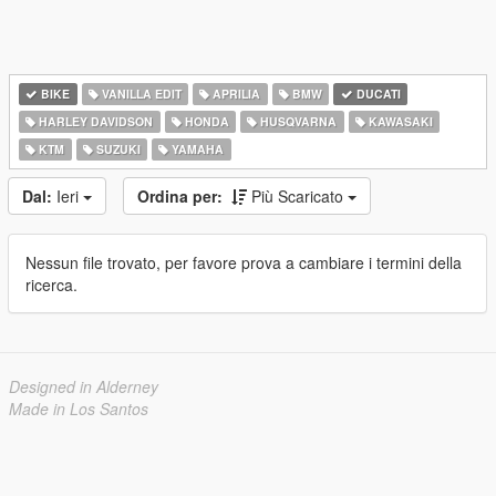
BIKE
VANILLA EDIT
APRILIA
BMW
DUCATI
HARLEY DAVIDSON
HONDA
HUSQVARNA
KAWASAKI
KTM
SUZUKI
YAMAHA
Dal:
Ieri
Ordina per:
Più Scaricato
Nessun file trovato, per favore prova a cambiare i termini della
ricerca.
Designed in Alderney
Made in Los Santos