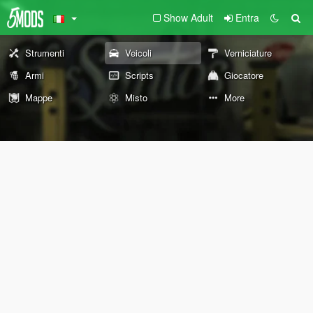
Show Adult
Entra
Strumenti
Veicoli
Verniciature
Armi
Scripts
Giocatore
Mappe
Misto
More