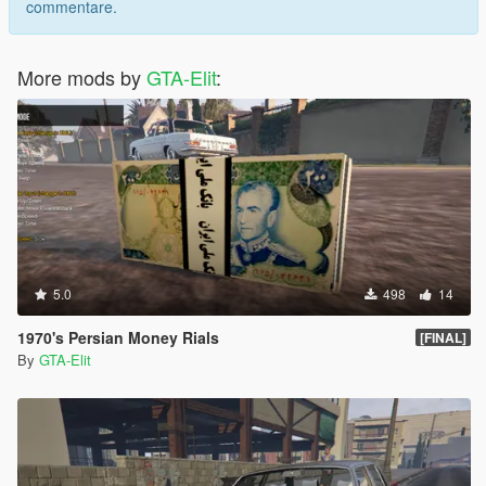
commentare.
More mods by
GTA-Elit
:
5.0
498
14
1970's Persian Money Rials
[FINAL]
By
GTA-Elit