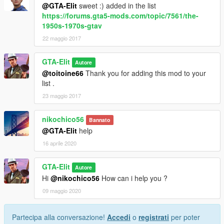
@GTA-Elit
sweet :) added in the list
https://forums.gta5-mods.com/topic/7561/the-
1950s-1970s-gtav
22 maggio 2017
GTA-Elit
Autore
@toitoine66
Thank you for adding this mod to your
list .
23 maggio 2017
nikochico56
Bannato
@GTA-Elit
help
16 aprile 2020
GTA-Elit
Autore
Hi
@nikochico56
How can i help you ?
09 maggio 2020
Partecipa alla conversazione!
Accedi
o
registrati
per poter