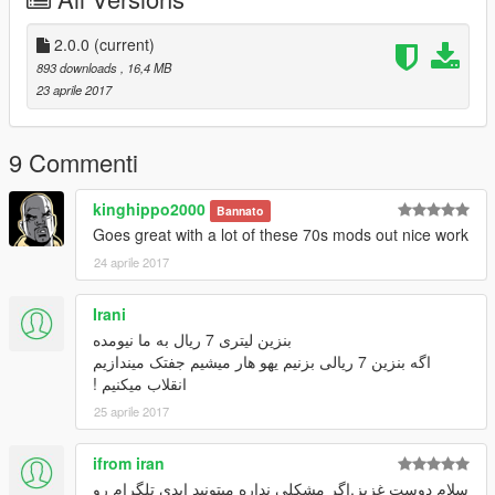
6 یا 8 سیلندرمون رو پر کنیم و تو شهر برو و بیائی داشتیم
2.0.0
(current)
893 downloads
, 16,4 MB
23 aprile 2017
9 Commenti
kinghippo2000
Bannato
Goes great with a lot of these 70s mods out nice work
24 aprile 2017
Irani
بنزین لیتری 7 ریال به ما نیومده
اگه بنزین 7 ریالی بزنیم یهو هار میشیم جفتک میندازیم
انقلاب میکنیم !
25 aprile 2017
ifrom iran
سلام دوست غزیز.اگر مشکلی نداره میتونید ایدی تلگرام رو