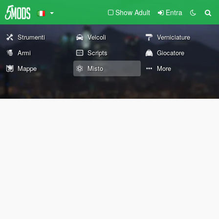
Show Adult
Entra
Strumenti
Veicoli
Verniciature
Armi
Scripts
Giocatore
Mappe
Misto
More