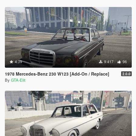
4.39
9.417
96
1978 Mercedes-Benz 230 W123 [Add-On / Replace]
2.0.0
By
GTA-Elit