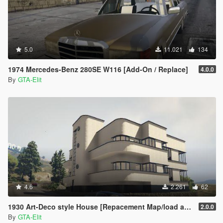
5.0
11.021
134
1974 Mercedes-Benz 280SE W116 [Add-On / Replace]
4.0.0
By
GTA-Elit
4.6
2.261
62
1930 Art-Deco style House [Repacement Map/load as vehicle]
2.0.0
By
GTA-Elit