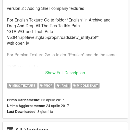
version 2 : Adding Shell company textures
For English Texture Go to folder "English" in Archive and
Drag And Drop All The files To this Path
"GTA V\Grand Theft Auto
V\x64h.rpf\levels\gta5\props\roadside\v_utility.rpf\"
with open Iv
For Persian Texture Go to folder "Persian" and do the same
پمپ بنزین ایرانی دهه 1350
Show Full Description
فایل ها رو تو مسیری که بالا نوشتم بکشید و رها کنید خودش جایگزین
می شه البته با Open iv
MISC TEXTURE
PROP
IRAN
MIDDLE EAST
بنزین بزنید لیتری 7 ریــال حالش رو ببرید تازه کارت سوخت هم نمی
23 aprile 2017
Primo Caricamento:
خواهد اگه کسی هم خواست براتون مجانیش کنه اجازه ندید چون بعدا
24 aprile 2017
Ultimo Aggiornamento:
می کندش لیتری 1000 تومن اون وقت حسرت بیرون رفتن به دلتون
3 giorni fa
Last Downloaded:
می مونه
به یاد روزای خوش گذشته که می تونستیم با خیال راحت باک ماشینای
All Versions