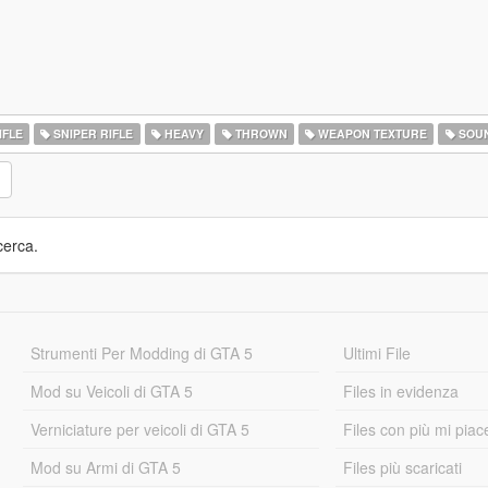
IFLE
SNIPER RIFLE
HEAVY
THROWN
WEAPON TEXTURE
SOU
cerca.
Strumenti Per Modding di GTA 5
Ultimi File
Mod su Veicoli di GTA 5
Files in evidenza
Verniciature per veicoli di GTA 5
Files con più mi piac
Mod su Armi di GTA 5
Files più scaricati