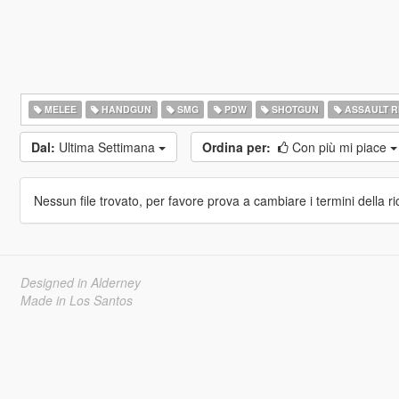
MELEE
HANDGUN
SMG
PDW
SHOTGUN
ASSAULT R
Dal:
Ultima Settimana
Ordina per:
Con più mi piace
Nessun file trovato, per favore prova a cambiare i termini della ri
Designed in Alderney
Made in Los Santos