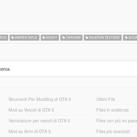
IFLE
SNIPER RIFLE
HEAVY
THROWN
WEAPON TEXTURE
SOU
cerca.
Strumenti Per Modding di GTA 5
Ultimi File
Mod su Veicoli di GTA 5
Files in evidenza
Verniciature per veicoli di GTA 5
Files con più mi piac
Mod su Armi di GTA 5
Files più scaricati