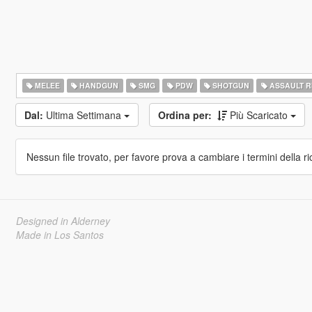
MELEE
HANDGUN
SMG
PDW
SHOTGUN
ASSAULT R
Dal:
Ultima Settimana
Ordina per:
Più Scaricato
Nessun file trovato, per favore prova a cambiare i termini della ri
Designed in Alderney
Made in Los Santos