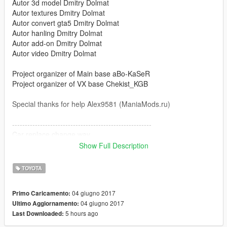
Autor 3d model Dmitry Dolmat
Autor textures Dmitry Dolmat
Autor convert gta5 Dmitry Dolmat
Autor hanling Dmitry Dolmat
Autor add-on Dmitry Dolmat
Autor video Dmitry Dolmat
Project organizer of Main base aBo-KaSeR
Project organizer of VX base Chekist_KGB
Special thanks for help Alex9581 (ManiaMods.ru)
-------------------------------------------------------
Car replace change way
Show Full Description
landstalker_hi
landstalker
TOYOTA
landstalker
Grand Theft Auto V\x64e.rpf\levels\gta5\vehicles.rpf\
04 giugno 2017
Primo Caricamento:
04 giugno 2017
Ultimo Aggiornamento:
-------------------------------------------------------
5 hours ago
Last Downloaded:
Особенности автомобиля: