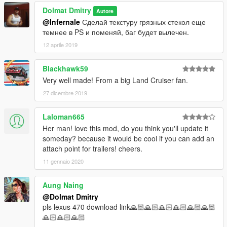
webmoney
Dolmat Dmitry
RUB R213074839559
Autore
$ Z106504284131
@Infernale
Сделай текстуру грязных стекол еще
€ E222916255399
темнее в PS и поменяй, баг будет вылечен.
12 aprile 2019
Blackhawk59
Very well made! From a big Land Cruiser fan.
27 dicembre 2019
Laloman665
Her man! love this mod, do you think you'll update it
someday? because it would be cool if you can add an
attach point for trailers! cheers.
11 gennaio 2020
Aung Naing
@Dolmat Dmitry
pls lexus 470 download link🙏🏻🙏🏻🙏🏻🙏🏻🙏🏻🙏🏻
🙏🏻🙏🏻🙏🏻