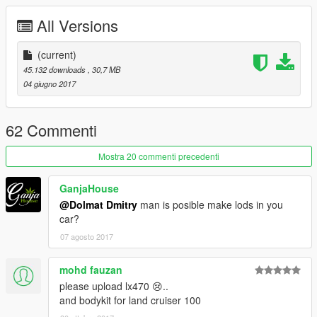
Автомобиль исполнен полностью в 3D
All Versions
Рабочая панель приборов
(current)
Подсветка кнопок
45.132 downloads
, 30,7 MB
04 giugno 2017
Все отрывается и разбивается
Высококачественные текстуры
62 Commenti
Три вида экстр: 1) котэ на бензобаке 2) третий ряд сидений
Mostra 20 commenti precedenti
3) спойлер багажника
GanjaHouse
Грязь по всему кузову
@Dolmat Dmitry
man is posible make lods in you
car?
Руки персонажа на руле
07 agosto 2017
Автомобиль не глохнет при погружении в воду
mohd fauzan
Тонировка окон
please upload lx470 😢..
and bodykit for land cruiser 100
Отверстия от пуль