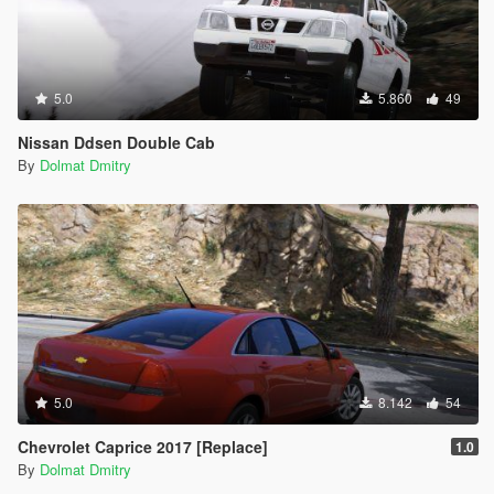
5.0
5.860
49
Nissan Ddsen Double Cab
By
Dolmat Dmitry
5.0
8.142
54
Chevrolet Caprice 2017 [Replace]
1.0
By
Dolmat Dmitry