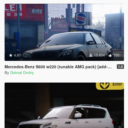
4.97
15.604
100
Mercedes-Benz S600 w220 (tunable AMG pack) [add-on]
1.0
By
Dolmat Dmitry