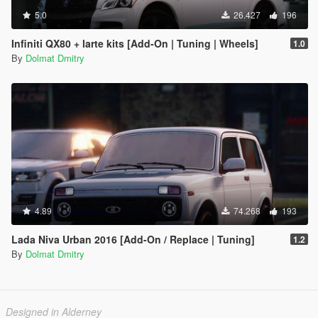
5.0
26.427
196
Infiniti QX80 + larte kits [Add-On | Tuning | Wheels]
1.0
By
Dolmat Dmitry
4.89
74.268
193
Lada Niva Urban 2016 [Add-On / Replace | Tuning]
1.2
By
Dolmat Dmitry
Designed in Alderney