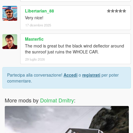
Libertarian_88
Very nice!
17 dicembre 2025
Maxterfic
The mod is great but the black wind deflector around
the sunroof just ruins the WHOLE CAR.
29 luglio 2026
Partecipa alla conversazione!
Accedi
o
registrati
per poter
commentare.
More mods by
Dolmat Dmitry
: