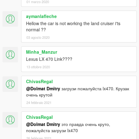
01 marzo 2020
aymanlafleche
Hellow the car is not working the land cruiser i'ts
normal ??
03 agosto 2020
Minha_Manzur
Lexus LX 470 Link????
13 ottobre 2020
ChivasRegaI
@Dolmat Dmitry
загрузи пожалуйста lx470. Крузак
очень крутой
24 febbraio 2021
ChivasRegaI
@Dolmat Dmitry
это правда очень круто,
пожалуйста загрузи lx470
26 febbraio 2021