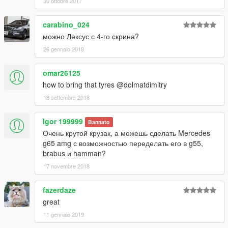
30 ottobre 2017
-------------------------------------------------------
carabino_024
Author data
можно Лексус с 4-го скрина?
home page - https://vk.com/djdolmat
26 gennaio 2018
facebook - https://www.facebook.com/dolmatinetz
mail - dolmatinetz@mail.ru
omar26125
skype - dolmatinetz
how to bring that tyres @dolmatdimitry
gallery - https://fotki.yandex.ru/users/dolmat-dmitry/
youtube channel - https://www.youtube.com/user/dolmatdmitry
18 settembre 2018
-------------------------------------------------------
Igor 199999
Bannato
Любишь мои работы?
Очень крутой крузак, а можешь сделать Mercedes
Поддержи проекты
g65 amg с возможностью переделать его в g55,
Donate next projects
brabus и hamman?
17 novembre 2018
PayPal
dolmat.dmitry@yandex.ru
fazerdaze
quiwi
great
+79268584542
11 gennaio 2019