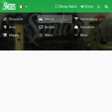
Show Adult
Entra
Strumenti
Veicoli
Verniciature
Armi
Scripts
Giocatore
Mappe
Misto
More