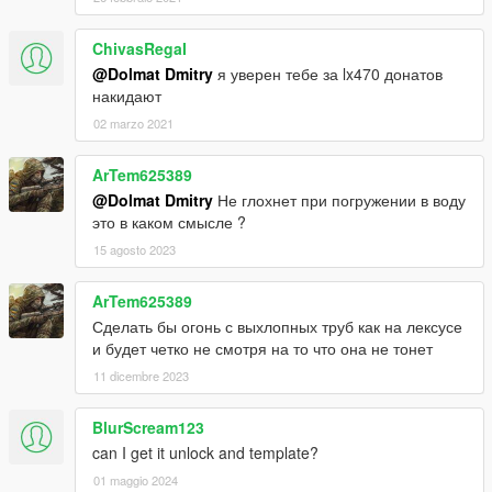
ChivasRegaI
@Dolmat Dmitry
я уверен тебе за lx470 донатов
накидают
02 marzo 2021
ArTem625389
@Dolmat Dmitry
Не глохнет при погружении в воду
это в каком смысле ?
15 agosto 2023
ArTem625389
Сделать бы огонь с выхлопных труб как на лексусе
и будет четко не смотря на то что она не тонет
11 dicembre 2023
BlurScream123
can I get it unlock and template?
01 maggio 2024