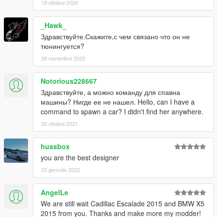
19 ottobre 2020
_Hawk_
Здравствуйте.Скажите,с чем связано что он не
тюнингуется?
28 novembre 2020
Notorious228667
Здравствуйте, а можно команду для спавна
машины? Нигде ее не нашел. Hello, can I have a
command to spawn a car? I didn't find her anywhere.
30 ottobre 2021
hussbox
you are the best designer
23 gennaio 2022
AngelLe
We are still wait Cadillac Escalade 2015 and BMW X5
2015 from you. Thanks and make more my modder!