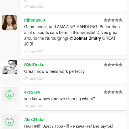
Любишь мои работы?
Поддержи проекты
27 luglio 2020
Donate next projects
njhon2000
PayPal
Good model, and AMAZING HANDLING! Better than
dolmat.dmitry@yandex.ru
a lot of sports cars here in this website! Drives great
around the Nurburgring!
@Dolmat Dmitry
GREAT
quiwi
JOB!
+79268584542
27 luglio 2020
S3idOtaku
Great, now wheels work perfectly.
27 luglio 2020
exe2key
you know how remove steering wheel?
28 luglio 2020
Alex34staf
ПАРНИ!!! Здесь троян!!! не качайте! Без шуток!