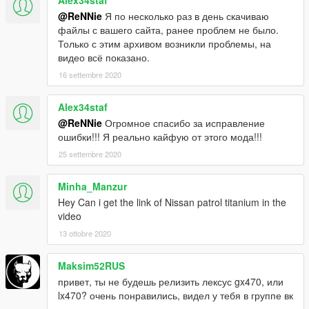
Alex34staf
@ReNNie
Я по несколько раз в день скачиваю
файлы с вашего сайта, ранее проблем не было.
Только с этим архивом возникли проблемы, на
видео всё показано.
16 settembre 2020
Alex34staf
@ReNNie
Огромное спасибо за исправление
ошибки!!! Я реально кайфую от этого мода!!!
25 settembre 2020
Minha_Manzur
Hey Can i get the link of Nissan patrol titanium in the
video
13 ottobre 2020
Maksim52RUS
привет, ты не будешь релизить лексус gx470, или
lx470? очень понравились, видел у тебя в группе вк