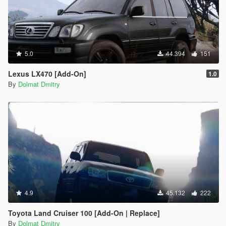
5.0
44.394
151
Lexus LX470 [Add-On]
1.0
By
Dolmat Dmitry
4.9
45.132
222
Toyota Land Cruiser 100 [Add-On | Replace]
By
Dolmat Dmitry