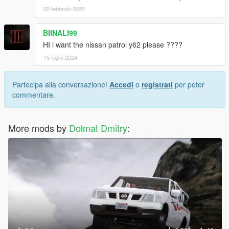
02 febbraio 2022
BIINALI99
HI i want the nissan patrol y62 please ????
15 luglio 2024
Partecipa alla conversazione!
Accedi
o
registrati
per poter
commentare.
More mods by
Dolmat Dmitry
: