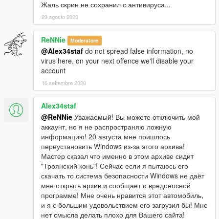
Жаль скрин не сохранил с антивируса...
23 agosto 2020
ReNNie
Moderatore
@Alex34staf
do not spread false information, no
virus here, on your next offence we'll disable your
account
16 settembre 2020
Alex34staf
@ReNNie
Уважаемый! Вы можете отключить мой
аккаунт, но я не распространяю ложную
информацию! 20 августа мне пришлось
переустановить Windows из-за этого архива!
Мастер сказал что именно в этом архиве сидит
"Троянский конь"! Сейчас если я пытаюсь его
скачать то система безопасности Windows не даёт
мне открыть архив и сообщает о вредоносной
программе! Мне очень нравится этот автомобиль,
и я с большим удовольствием его загрузил бы! Мне
нет смысла делать плохо для Вашего сайта!