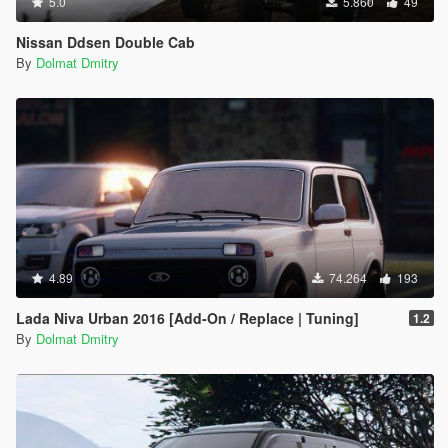
5.0
5.860
49
Nissan Ddsen Double Cab
By
Dolmat Dmitry
4.89
74.264
193
Lada Niva Urban 2016 [Add-On / Replace | Tuning]
1.2
By
Dolmat Dmitry