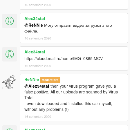
16 settembre 2020
Alex34staf
@ReNNie
Могу отправит видео загрузки этого
файла.
16 settembre 2020
Alex34staf
https://cloud.mail.ru/home/IMG_0865.MOV
16 settembre 2020
ReNNie
Moderatore
@Alex34staf
then your virus program gave you a
false positive. All our uploads are scanned by Virus
Total.
I even downloaded and installed this car myself,
without any problems (!)
16 settembre 2020