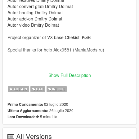
Autor textures Dmitry Dolmat
Autor convert gta5 Dmitry Dolmat
Autor hanling Dmitry Dolmat
Autor add-on Dmitry Dolmat
Autor video Dmitry Dolmat
Project organizer of VX base Chekist_KGB
Special thanks for help Alex9581 (ManiaMods.ru)
-------------------------------------------------------
Особенности автомобиля:
Show Full Description
Автомобиль исполнен полностью в 3D
ADD-ON
CAR
INFINITI
Рабочая панель приборов
02 luglio 2020
Primo Caricamento:
26 luglio 2020
Ultimo Aggiornamento:
Подсветка кнопок
5 minuti fa
Last Downloaded:
Все отрывается и разбивается
All Versions
Высококачественные текстуры