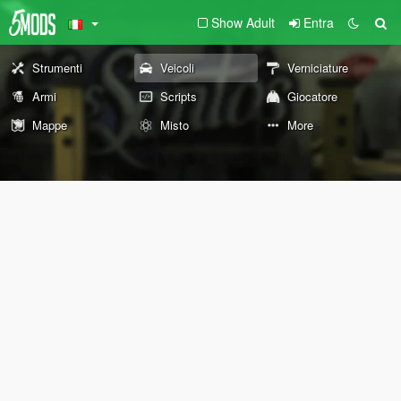
Show Adult
Entra
Strumenti
Veicoli
Verniciature
Armi
Scripts
Giocatore
Mappe
Misto
More