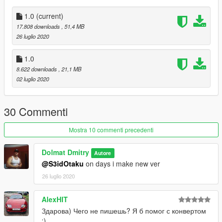
Грязь по всему кузову
1.0
(current)
17.808 downloads
, 51,4 MB
Руки персонажа на руле
26 luglio 2020
Автомобиль не глохнет при погружении в воду
1.0
8.622 downloads
, 21,1 MB
Тонировка окон
02 luglio 2020
Отверстия от пуль
30 Commenti
-------------------------------------------------------
Author data
Mostra 10 commenti precedenti
home page - https://vk.com/djdolmat
Dolmat Dmitry
Autore
facebook - https://www.facebook.com/dolmatinetz
@S3idOtaku
on days i make new ver
mail - dolmatinetz@mail.ru
skype - dolmatinetz
26 luglio 2020
gallery - https://fotki.yandex.ru/users/dolmat-dmitry/
youtube channel - https://www.youtube.com/user/dolmatdmitry
AlexHIT
Здарова) Чего не пишешь? Я б помог с конвертом
-------------------------------------------------------
:)