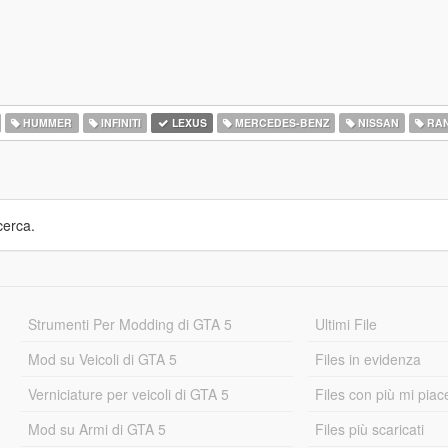
HUMMER
INFINITI
LEXUS
MERCEDES-BENZ
NISSAN
RAN
cerca.
Strumenti Per Modding di GTA 5
Ultimi File
Mod su Veicoli di GTA 5
Files in evidenza
Verniciature per veicoli di GTA 5
Files con più mi piac
Mod su Armi di GTA 5
Files più scaricati