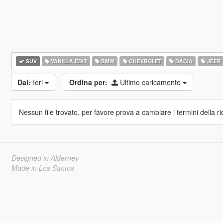
SUV
VANILLA EDIT
BMW
CHEVROLET
DACIA
JEEP
Dal:
Ieri
Ordina per:
Ultimo caricamento
Nessun file trovato, per favore prova a cambiare i termini della ri
Designed in Alderney
Made in Los Santos