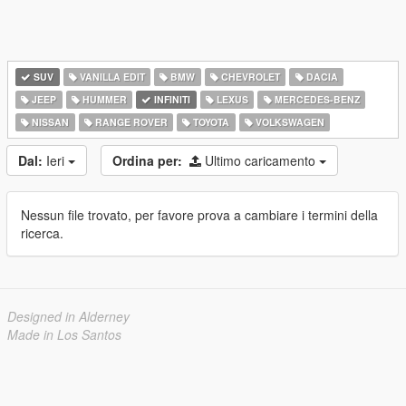
SUV
VANILLA EDIT
BMW
CHEVROLET
DACIA
JEEP
HUMMER
INFINITI
LEXUS
MERCEDES-BENZ
NISSAN
RANGE ROVER
TOYOTA
VOLKSWAGEN
Dal:
Ieri
Ordina per:
Ultimo caricamento
Nessun file trovato, per favore prova a cambiare i termini della
ricerca.
Designed in Alderney
Made in Los Santos