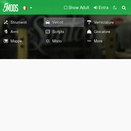
Show Adult
Entra
Strumenti
Veicoli
Verniciature
Armi
Scripts
Giocatore
Mappe
Misto
More