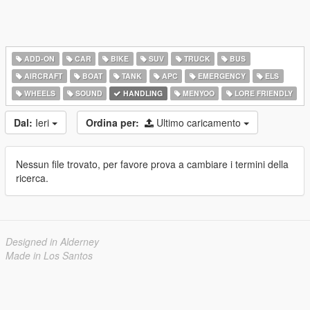
ADD-ON
CAR
BIKE
SUV
TRUCK
BUS
AIRCRAFT
BOAT
TANK
APC
EMERGENCY
ELS
WHEELS
SOUND
HANDLING
MENYOO
LORE FRIENDLY
Dal:
Ieri
Ordina per:
Ultimo caricamento
Nessun file trovato, per favore prova a cambiare i termini della
ricerca.
Designed in Alderney
Made in Los Santos