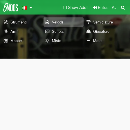
Show Adult
Entra
Strumenti
Veicoli
Verniciature
Armi
Scripts
Giocatore
Mappe
Misto
More