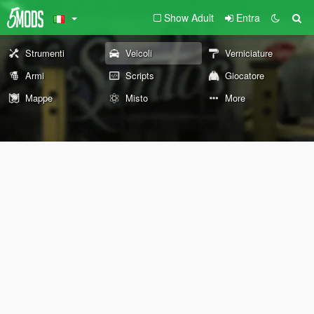
Show Adult
Entra
Strumenti
Veicoli
Verniciature
Armi
Scripts
Giocatore
Mappe
Misto
More