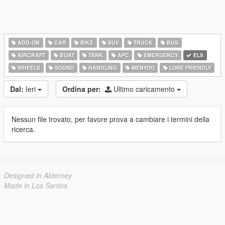
ADD-ON
CAR
BIKE
SUV
TRUCK
BUS
AIRCRAFT
BOAT
TANK
APC
EMERGENCY
ELS
WHEELS
SOUND
HANDLING
MENYOO
LORE FRIENDLY
Dal:
Ieri
Ordina per:
Ultimo caricamento
Nessun file trovato, per favore prova a cambiare i termini della
ricerca.
Designed in Alderney
Made in Los Santos