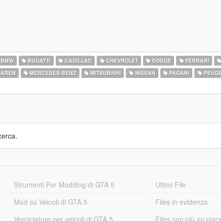
BMW
BUGATTI
CADILLAC
CHEVROLET
DODGE
FERRARI
AREN
MERCEDES-BENZ
MITSUBISHI
NISSAN
PAGANI
PEUG
cerca.
Strumenti Per Modding di GTA 5
Ultimi File
Mod su Veicoli di GTA 5
Files in evidenza
Verniciature per veicoli di GTA 5
Files con più mi piac