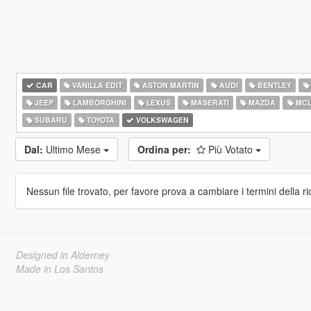
CAR
VANILLA EDIT
ASTON MARTIN
AUDI
BENTLEY
JEEP
LAMBORGHINI
LEXUS
MASERATI
MAZDA
MCL
SUBARU
TOYOTA
VOLKSWAGEN
Dal:
Ultimo Mese
Ordina per:
Più Votato
Nessun file trovato, per favore prova a cambiare i termini della ri
Designed in Alderney
Made in Los Santos