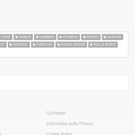
FORD
HONDA
HUMMER
HYUNDAI
INFINITI
JAGUAR
EOT
PONTIAC
PORSCHE
RANGE ROVER
ROLLS ROYCE
Contattaci
Informativa sulla Privacy
e
Cookie Policy