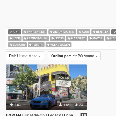
CAR
VANILLA EDIT
ASTON MARTIN
AUDI
BENTLEY
JEEP
LAMBORGHINI
LEXUS
MASERATI
MAZDA
MCL
SUBARU
TOYOTA
VOLKSWAGEN
Dal:
Ultimo Mese
Ordina per:
Più Votato
3.83
4.850
23
BMW M4 F82 [Add-On | Legacy | Enhanced]
1.0