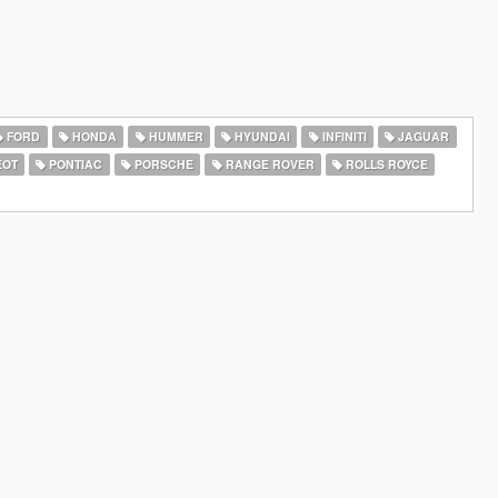
FORD
HONDA
HUMMER
HYUNDAI
INFINITI
JAGUAR
EOT
PONTIAC
PORSCHE
RANGE ROVER
ROLLS ROYCE