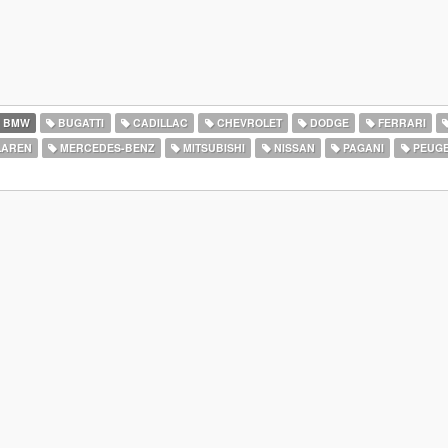
BMW
BUGATTI
CADILLAC
CHEVROLET
DODGE
FERRARI
AREN
MERCEDES-BENZ
MITSUBISHI
NISSAN
PAGANI
PEUG