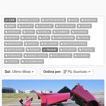
CAR
VANILLA EDIT
ASTON MARTIN
AUDI
BENTLEY
BMW
BUGATTI
CADILLAC
CHEVROLET
DODGE
FERRARI
FORD
HONDA
HUMMER
HYUNDAI
INFINITI
JAGUAR
JEEP
LAMBORGHINI
LEXUS
MASERATI
MAZDA
MCLAREN
MERCEDES-BENZ
MITSUBISHI
NISSAN
PAGANI
PEUGEOT
PONTIAC
PORSCHE
RANGE ROVER
ROLLS ROYCE
SUBARU
TOYOTA
VOLKSWAGEN
Dal:
Ultimo Mese
Ordina per:
Più Scaricato