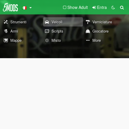
Show Adult
Entra
Strumenti
Veicoli
Verniciature
Armi
Scripts
Giocatore
Mappe
Misto
More