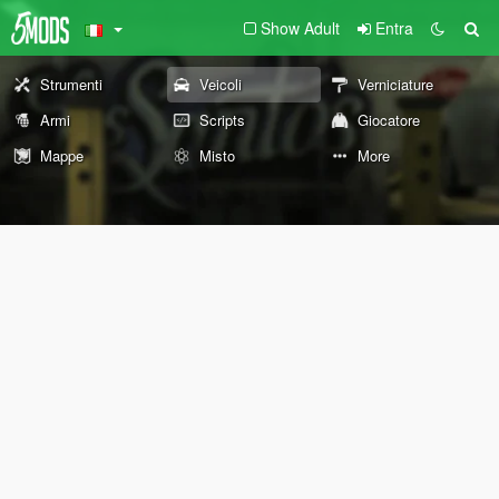
Show Adult
Entra
Strumenti
Veicoli
Verniciature
Armi
Scripts
Giocatore
Mappe
Misto
More