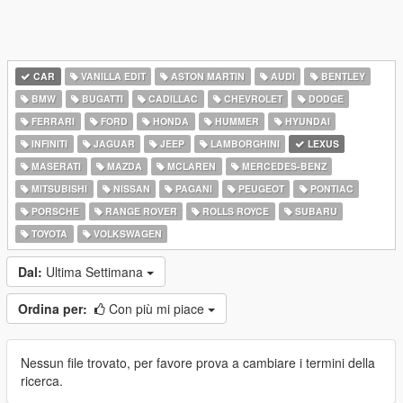
CAR
VANILLA EDIT
ASTON MARTIN
AUDI
BENTLEY
BMW
BUGATTI
CADILLAC
CHEVROLET
DODGE
FERRARI
FORD
HONDA
HUMMER
HYUNDAI
INFINITI
JAGUAR
JEEP
LAMBORGHINI
LEXUS
MASERATI
MAZDA
MCLAREN
MERCEDES-BENZ
MITSUBISHI
NISSAN
PAGANI
PEUGEOT
PONTIAC
PORSCHE
RANGE ROVER
ROLLS ROYCE
SUBARU
TOYOTA
VOLKSWAGEN
Dal:
Ultima Settimana
Ordina per:
Con più mi piace
Nessun file trovato, per favore prova a cambiare i termini della
ricerca.