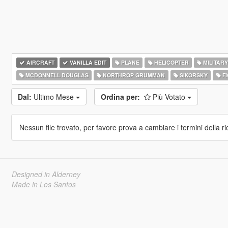
AIRCRAFT
VANILLA EDIT
PLANE
HELICOPTER
MILITARY
MCDONNELL DOUGLAS
NORTHROP GRUMMAN
SIKORSKY
FI
Dal:
Ultimo Mese
Ordina per:
Più Votato
Nessun file trovato, per favore prova a cambiare i termini della ri
Designed in Alderney
Made in Los Santos