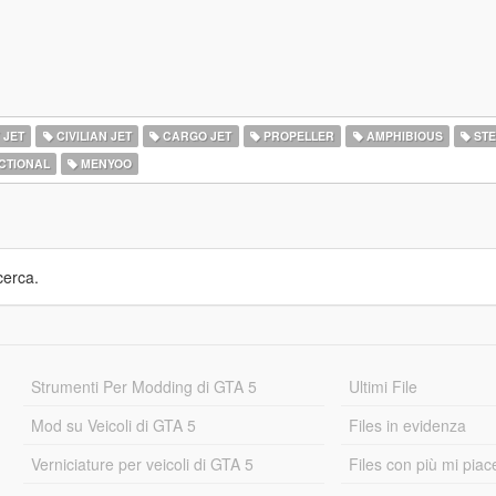
 JET
CIVILIAN JET
CARGO JET
PROPELLER
AMPHIBIOUS
STE
CTIONAL
MENYOO
cerca.
Strumenti Per Modding di GTA 5
Ultimi File
Mod su Veicoli di GTA 5
Files in evidenza
Verniciature per veicoli di GTA 5
Files con più mi piac