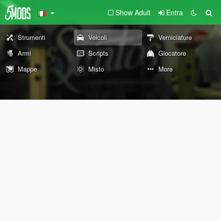
Show Adult
Entra
Strumenti
Veicoli
Verniciature
Armi
Scripts
Giocatore
Mappe
Misto
More