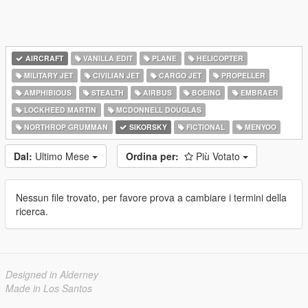
AIRCRAFT
VANILLA EDIT
PLANE
HELICOPTER
MILITARY JET
CIVILIAN JET
CARGO JET
PROPELLER
AMPHIBIOUS
STEALTH
AIRBUS
BOEING
EMBRAER
LOCKHEED MARTIN
MCDONNELL DOUGLAS
NORTHROP GRUMMAN
SIKORSKY
FICTIONAL
MENYOO
Dal:
Ultimo Mese
Ordina per:
Più Votato
Nessun file trovato, per favore prova a cambiare i termini della
ricerca.
Designed in Alderney
Made in Los Santos