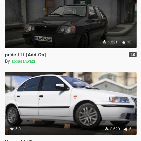
1.321
13
pride 111 [Add-On]
1.0
By
abbasahwazi
5.0
2.620
6