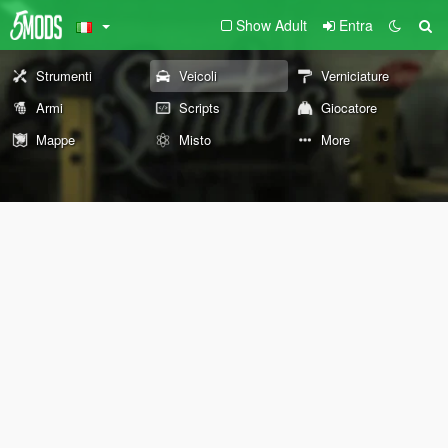
Show Adult
Entra
Strumenti
Veicoli
Verniciature
Armi
Scripts
Giocatore
Mappe
Misto
More