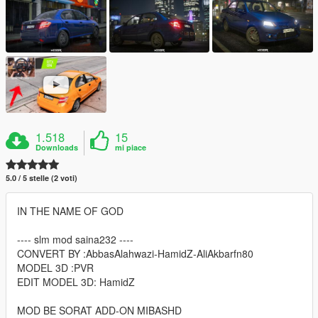
1.518
15
Downloads
mi piace
5.0 / 5 stelle (2 voti)
IN THE NAME OF GOD
---- slm mod saina232 ----
CONVERT BY :AbbasAlahwazi-HamidZ-AliAkbarfn80
MODEL 3D :PVR
EDIT MODEL 3D: HamidZ
MOD BE SORAT ADD-ON MIBASHD