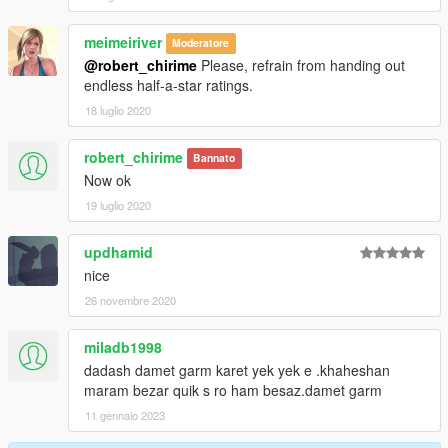
meimeiriver
Moderatore
@robert_chirime
Please, refrain from handing out
endless half-a-star ratings.
18 luglio 2020
robert_chirime
Bannato
Now ok
19 luglio 2020
updhamid
nice
26 novembre 2020
miladb1998
dadash damet garm karet yek yek e .khaheshan
maram bezar quik s ro ham besaz.damet garm
11 gennaio 2023