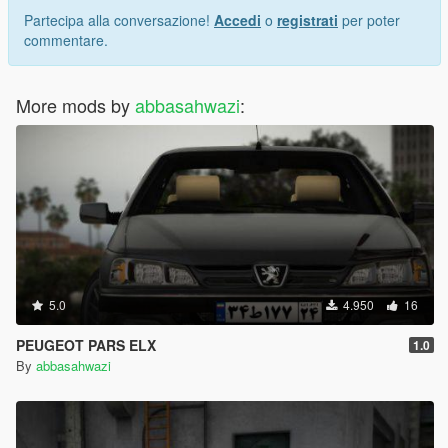
Partecipa alla conversazione!
Accedi
o
registrati
per poter
commentare.
More mods by
abbasahwazi
:
5.0
4.950
16
PEUGEOT PARS ELX
1.0
By
abbasahwazi