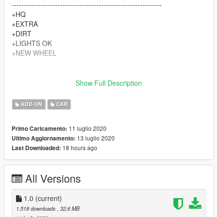
--------------------------------------------------------------
+HQ
+EXTRA
+DIRT
+LIGHTS OK
+NEW WHEEL
---------------------------------------------------------------
INSATALL:
Show Full Description
copy "SAINA232FN" folder in to
Grand Theft Auto V\mods\update\x64\dlcpacks
ADD-ON
CAR
and go to
Grand Theft Auto V\mods\update\update.rpf\common\data
11 luglio 2020
Primo Caricamento:
and edit "dlclist.xml and add line blow
13 luglio 2020
Ultimo Aggiornamento:
dlcpacks:\SAINA232FN\
18 hours ago
Last Downloaded:
go to
Grand Theft Auto V\mods\update\update.rpf\common\data
All Versions
and edit **extratitleupdatedata.meta** and add line blow:
1.0
(current)
dlc_SAINA232FN:/
1.518 downloads
, 32,6 MB