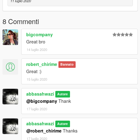
update:/dlc_patch/SAINA232FN/
11 luglio 2020
spawn name:SAINA232FN
8 Commenti
----------------------------------------------------------------
** YA ALI**
bigcompany
Great bro
14 luglio 2020
robert_chirime
Bannato
Great :)
15 luglio 2020
abbasahwazi
Autore
@bigcompany
Thank
17 luglio 2020
abbasahwazi
Autore
@robert_chirime
Thanks
17 luglio 2020