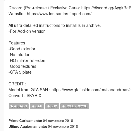
Discord (Pre-release / Exclusive Cars): https://discord.gg/AygkRe
Website : https://www.los-santos-import.com/
All ultra detailed instructions to install is in archive.
-For Add-on version
Features
-Good exterior
-No Interior
-HQ mirror reflexion
-Good textures
-GTA 5 plate
CREDIT :
Model from GTA SAN : https://www.gtainside.com/en/sanandreas/ca
Convert : SKYRIX
ADD-ON
CAR
SUV
ROLLS ROYCE
04 novembre 2018
Primo Caricamento:
04 novembre 2018
Ultimo Aggiornamento: