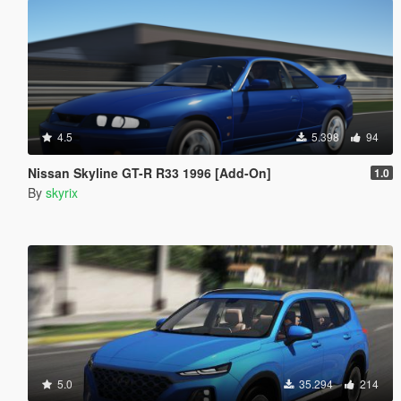
4.5
5.398
94
Nissan Skyline GT-R R33 1996 [Add-On]
1.0
By
skyrix
5.0
35.294
214