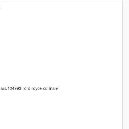
P
rs/124993-rolls-royce-cullinan/