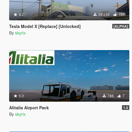
4.27
28.234
155
Tesla Model X [Replace] [Unlocked]
[ALPHA]
By
skyrix
5.0
788
7
Alitalia Airport Pack
1.0
By
skyrix