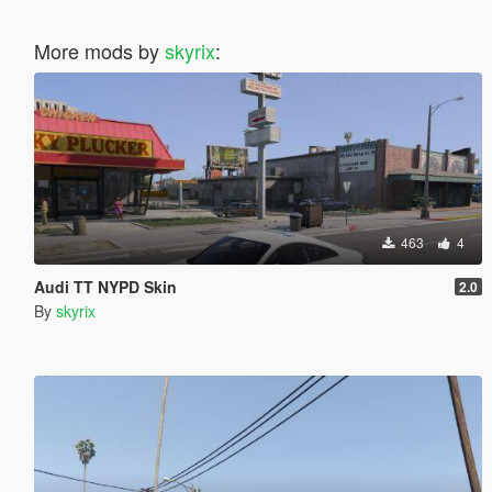
More mods by
skyrix
:
463
4
Audi TT NYPD Skin
2.0
By
skyrix