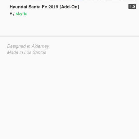
Hyundai Santa Fe 2019 [Add-On]
1.0
By
skyrix
Designed in Alderney
Made in Los Santos