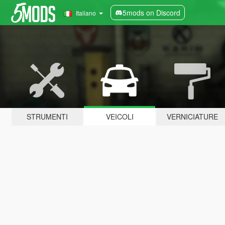
5mods on Discord
Italiano
STRUMENTI
VEICOLI
VERNICIATURE