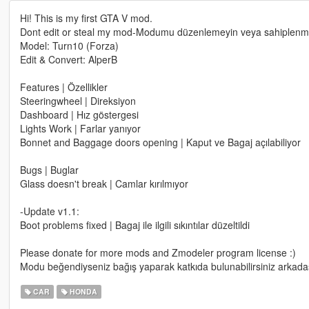
Hi! This is my first GTA V mod.
Dont edit or steal my mod-Modumu düzenlemeyin veya sahiplenm
Model: Turn10 (Forza)
Edit & Convert: AlperB
Features | Özellikler
Steeringwheel | Direksiyon
Dashboard | Hız göstergesi
Lights Work | Farlar yanıyor
Bonnet and Baggage doors opening | Kaput ve Bagaj açılabiliyor
Bugs | Buglar
Glass doesn't break | Camlar kırılmıyor
-Update v1.1:
Boot problems fixed | Bagaj ile ilgili sıkıntılar düzeltildi
Please donate for more mods and Zmodeler program license :)
Modu beğendiyseniz bağış yaparak katkıda bulunabilirsiniz arkadaş
CAR
HONDA