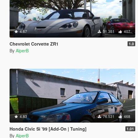
4.67
31.351
407
Chevrolet Corvette ZR1
1.0
By
AlperB
4.83
76.531
468
Honda Civic Si '99 [Add-On | Tuning]
1.01
By
AlperB