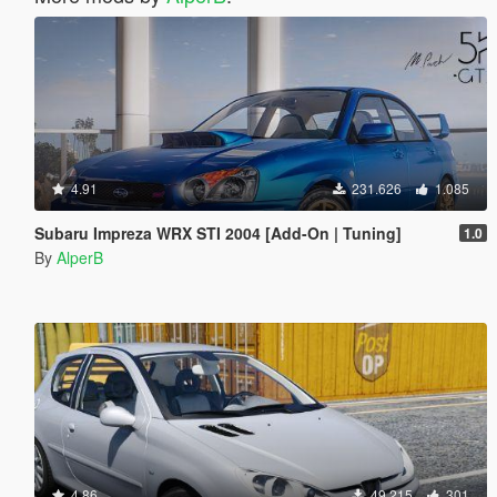
4.91
231.626
1.085
Subaru Impreza WRX STI 2004 [Add-On | Tuning]
1.0
By
AlperB
4.86
49.215
301