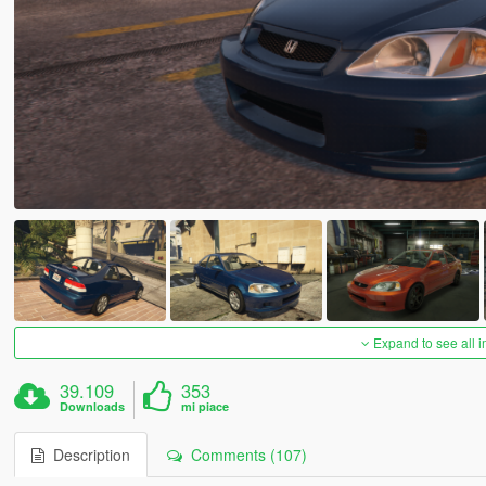
Expand to see all 
39.109
353
Downloads
mi piace
Description
Comments (107)