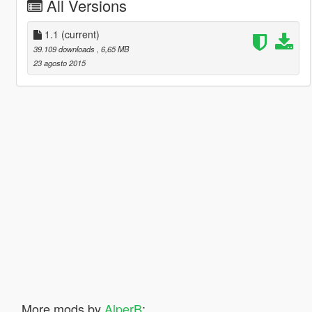
All Versions
1.1
(current)
39.109 downloads
, 6,65 MB
23 agosto 2015
More mods by
AlperB
: