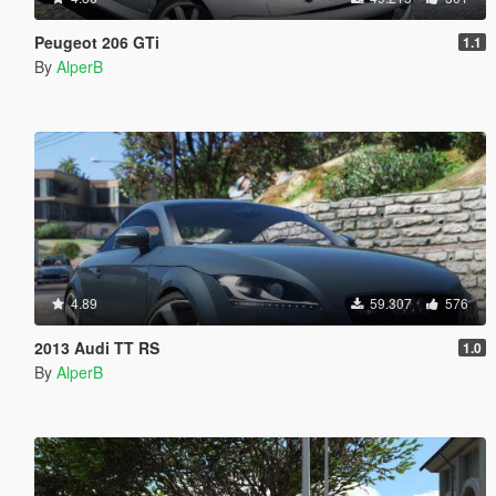
Peugeot 206 GTi
1.1
By
AlperB
4.89
59.307
576
2013 Audi TT RS
1.0
By
AlperB