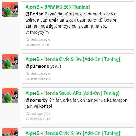
AlperB
»
BMW M6 E63 [Tuning]
@Corine
Bayağıdır uğraşmıyorum mod işleriyle
aslında yapılabilir ama çok uzun sürer :D boş bi
zamanımda ilgilenmeye çalışıcam ama söz
vermeyeyim
Vedi contesto
05 ottobre 2018
AlperB
»
Honda Civic Si '99 [Add-On | Tuning]
@pumaone
yea :)
Vedi contesto
24 settembre 2018
AlperB
»
Honda S2000 AP2 [Add-On | Tuning]
@nomercy
Ön far, arka far, ön tampon, arka tampon,
jant ve konsol
Vedi contesto
26 gennaio 2018
AlperB
»
Honda Civic Si '99 [Add-On | Tuning]