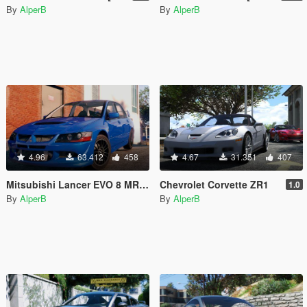
By
AlperB
By
AlperB
4.96
63.412
458
4.67
31.351
407
Mitsubishi Lancer EVO 8 MR [Tuning]
Chevrolet Corvette ZR1
1.0
By
AlperB
By
AlperB