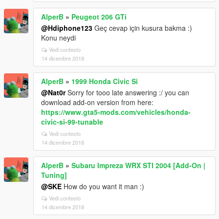
AlperB
»
Peugeot 206 GTi
@Hdiphone123
Geç cevap için kusura bakma :)
Konu neydi
Vedi contesto
14 dicembre 2018
AlperB
»
1999 Honda Civic Si
@Nat0r
Sorry for tooo late answering :/ you can
download add-on version from here:
https://www.gta5-mods.com/vehicles/honda-
civic-si-99-tunable
Vedi contesto
14 dicembre 2018
AlperB
»
Subaru Impreza WRX STI 2004 [Add-On |
Tuning]
@SKE
How do you want it man :)
Vedi contesto
14 dicembre 2018