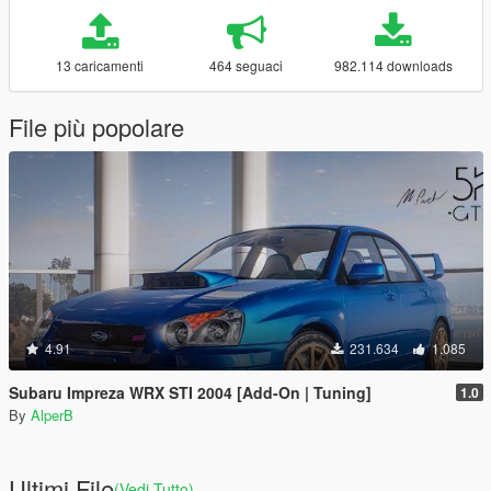
13 caricamenti
464 seguaci
982.114 downloads
File più popolare
4.91
231.634
1.085
Subaru Impreza WRX STI 2004 [Add-On | Tuning]
1.0
By
AlperB
Ultimi File
(Vedi Tutto)