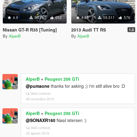
4.9
90.792
652
4.89
59.311
576
Nissan GT-R R35 [Tuning]
2013 Audi TT RS
1.0
By
AlperB
By
AlperB
AlperB
»
Peugeot 206 GTi
@pumaone
thanks for asking ;) i'm still alive bro :D
Vedi contesto
06 novembre 2019
AlperB
»
Peugeot 206 GTi
@SONAXR160
Nasıl istersen :)
Vedi contesto
02 agosto 2019