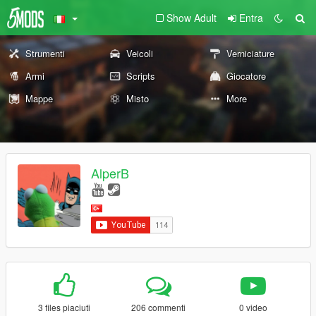
Show Adult
Entra
Strumenti
Veicoli
Verniciature
Armi
Scripts
Giocatore
Mappe
Misto
More
AlperB
3 files piaciuti
206 commenti
0 video