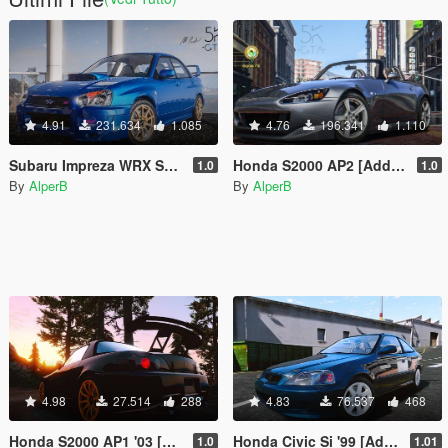
4.91
231.634
1.085
4.76
196.341
1.110
Subaru Impreza WRX STI 2004 [Add-On | Tuning]
Honda S2000 AP2 [Add-On | Tuning]
1.0
1.0
By
AlperB
By
AlperB
4.98
27.514
288
4.83
76.537
468
Honda S2000 AP1 '03 [Add-On]
Honda Civic Si '99 [Add-On | Tuning]
1.0
1.01