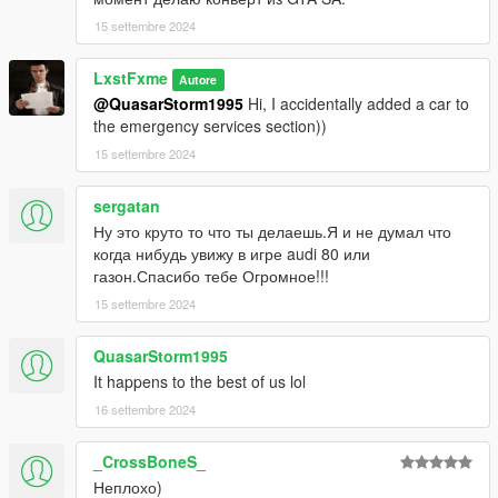
15 settembre 2024
LxstFxme
Autore
@QuasarStorm1995
Hi, I accidentally added a car to
the emergency services section))
15 settembre 2024
sergatan
Ну это круто то что ты делаешь.Я и не думал что
когда нибудь увижу в игре audi 80 или
газон.Спасибо тебе Огромное!!!
15 settembre 2024
QuasarStorm1995
It happens to the best of us lol
16 settembre 2024
_CrossBoneS_
Неплохо)