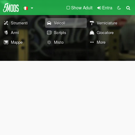
Show Adult
Entra
Strumenti
Veicoli
Verniciature
Armi
Scripts
Giocatore
Mappe
Misto
More