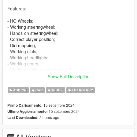
Features:
- HQ Wheels;
- Working steeringwheel;
- Hands-on steeringwheel;
- Correct player position;
- Dirt mapping;
- Working dials;
- Working headlights;
- Working doors;
- Working flashing light (extra 6,7);
- Breakable glass windows;
Show Full Description
- Tintable windows;
- Wheels tuning;
ADD-ON
CAR
TRUCK
EMERGENCY
- Extras;
- Template;
15 settembre 2024
Primo Caricamento:
- Livery "Russian Post";
15 settembre 2024
Ultimo Aggiornamento:
- Licence plates (USA,Russia).
2 hours ago
Last Downloaded:
Bugs:
- No LOD's.
All Versions