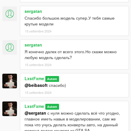
sergatan
Спасибо большое.модель супер.У тебя самые
крутые модели
15 settembre 2024
sergatan
Я конечно далек от всего этого.Но скажи можно
любую модель сделать?
15 settembre 2024
LxstFxme
Autore
@beibasoft
спасибо)
15 settembre 2024
LxstFxme
Autore
@sergatan
с нуля можно сделать всё что угодно,
главное иметь навык в моделировании, сам же
пока что учусь делать конверты авто, на данный
момент делаю конверт из GTA SA.