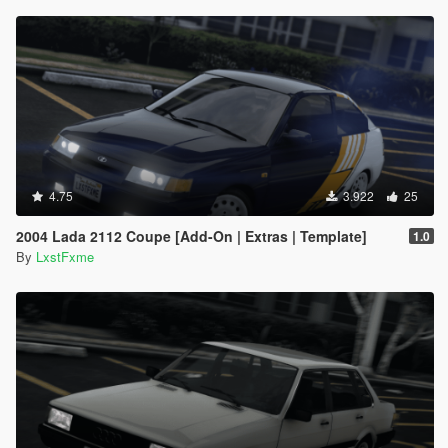
4.75
3.922
25
2004 Lada 2112 Coupe [Add-On | Extras | Template]
1.0
By
LxstFxme