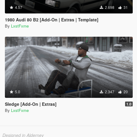
4.57
2.698
31
1980 Audi 80 B2 [Add-On | Extras | Template]
By
LxstFxme
5.0
2.347
20
Sledge [Add-On | Extras]
1.0
By
LxstFxme
Designed in Alderney