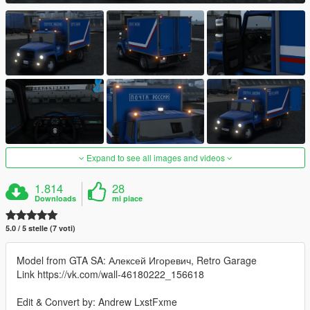
Expand to see all images and videos
1.814
28
Downloads
mi piace
5.0 / 5 stelle (7 voti)
Model from GTA SA: Алексей Игоревич, Retro Garage
Link https://vk.com/wall-46180222_156618
Edit & Convert by: Andrew LxstFxme