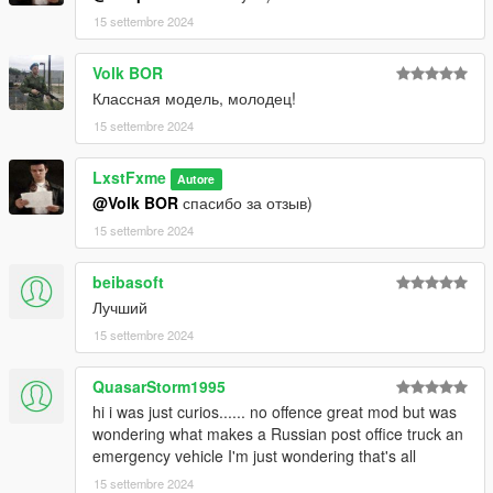
15 settembre 2024
Volk BOR
Классная модель, молодец!
15 settembre 2024
LxstFxme
Autore
@Volk BOR
спасибо за отзыв)
15 settembre 2024
beibasoft
Лучший
15 settembre 2024
QuasarStorm1995
hi i was just curios...... no offence great mod but was
wondering what makes a Russian post office truck an
emergency vehicle I'm just wondering that's all
15 settembre 2024