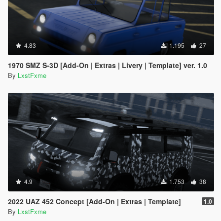
4.83
1.195
27
1970 SMZ S-3D [Add-On | Extras | Livery | Template] ver. 1.0
By
LxstFxme
4.9
1.753
38
2022 UAZ 452 Concept [Add-On | Extras | Template]
1.0
By
LxstFxme