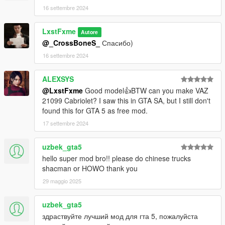
16 settembre 2024
LxstFxme
Autore
@_CrossBoneS_
Спасибо)
16 settembre 2024
ALEXSYS
@LxstFxme
Good model👍BTW can you make VAZ
21099 Cabriolet? I saw this in GTA SA, but I still don't
found this for GTA 5 as free mod.
17 settembre 2024
uzbek_gta5
hello super mod bro!! please do chinese trucks
shacman or HOWO thank you
29 maggio 2025
uzbek_gta5
здраствуйте лучший мод для гта 5, пожалуйста