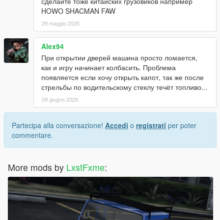
сделайте тоже китайских грузовиков например
HOWO SHACMAN FAW
29 maggio 2025
Alex94
При открытии дверей машина просто ломается,
как и игру начинает колбасить. Проблема
появляется если хочу открыть капот, так же после
стрельбы по водительскому стеклу течёт топливо...
09 giugno 2025
Partecipa alla conversazione!
Accedi
o
registrati
per poter
commentare.
More mods by
LxstFxme
: