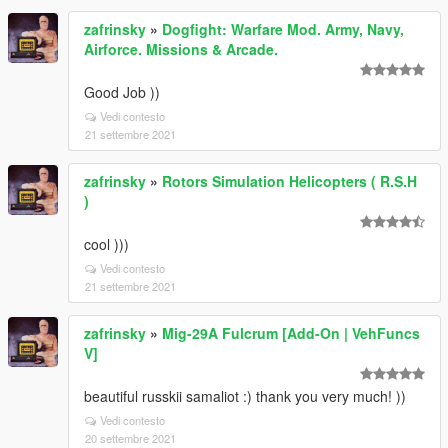
zafrinsky
»
Dogfight: Warfare Mod. Army, Navy,
Airforce. Missions & Arcade.
Good Job ))
Vedi contesto
21 settembre 2021
zafrinsky
»
Rotors Simulation Helicopters ( R.S.H
)
cool )))
Vedi contesto
21 settembre 2021
zafrinsky
»
Mig-29A Fulcrum [Add-On | VehFuncs
V]
beautiful russkii samaliot :) thank you very much! ))
Vedi contesto
20 settembre 2021