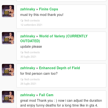
zafrinsky
»
Finite Cops
must try this mod thank you!
Vedi contesto
12 settembre 2021
zafrinsky
»
World of Variety (CURRENTLY
OUTDATED)
update please
Vedi contesto
30 luglio 2021
zafrinsky
»
Enhanced Depth of Field
for first person cam too?
Vedi contesto
26 luglio 2021
zafrinsky
»
Fail Cam
great mod Thank you : ) now i can adjust the duration
and enjoy funny deaths for a long time like in gta 4.