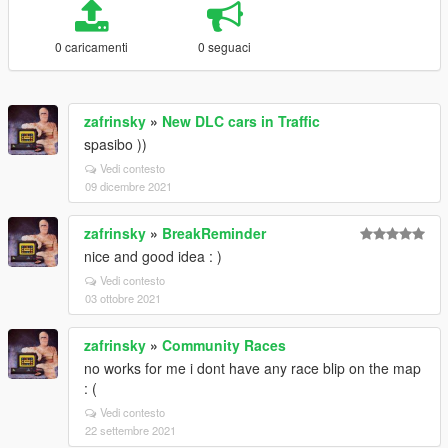
0 caricamenti
0 seguaci
zafrinsky
»
New DLC cars in Traffic
spasibo ))
Vedi contesto
09 dicembre 2021
zafrinsky
»
BreakReminder
nice and good idea : )
Vedi contesto
03 ottobre 2021
zafrinsky
»
Community Races
no works for me i dont have any race blip on the map
: (
Vedi contesto
22 settembre 2021