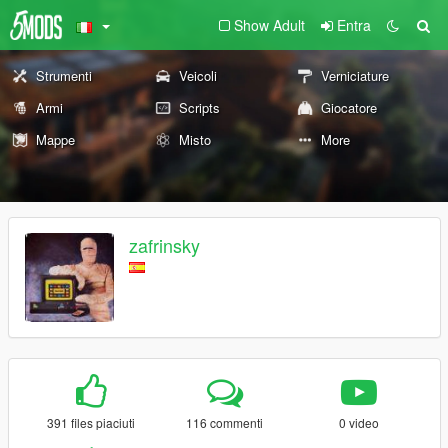
Show Adult
Entra
Strumenti
Veicoli
Verniciature
Armi
Scripts
Giocatore
Mappe
Misto
More
zafrinsky
391 files piaciuti
116 commenti
0 video