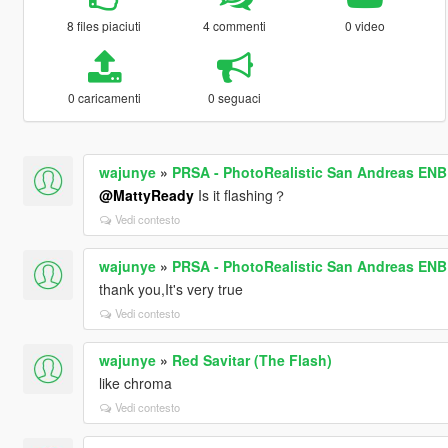
8 files piaciuti
4 commenti
0 video
0 caricamenti
0 seguaci
wajunye
»
PRSA - PhotoRealistic San Andreas ENB
@MattyReady
Is it flashing？
Vedi contesto
wajunye
»
PRSA - PhotoRealistic San Andreas ENB
thank you,It's very true
Vedi contesto
wajunye
»
Red Savitar (The Flash)
like chroma
Vedi contesto