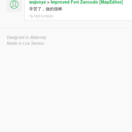
wajunye
»
Improved Fort Zancudo [MapEditor]
辛苦了，做的很棒
Vedi contesto
Designed in Alderney
Made in Los Santos