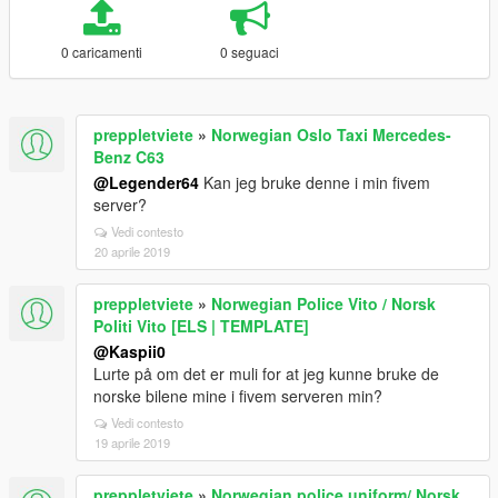
0 caricamenti
0 seguaci
preppletviete
»
Norwegian Oslo Taxi Mercedes-
Benz C63
@Legender64
Kan jeg bruke denne i min fivem
server?
Vedi contesto
20 aprile 2019
preppletviete
»
Norwegian Police Vito / Norsk
Politi Vito [ELS | TEMPLATE]
@Kaspii0
Lurte på om det er muli for at jeg kunne bruke de
norske bilene mine i fivem serveren min?
Vedi contesto
19 aprile 2019
preppletviete
»
Norwegian police uniform/ Norsk