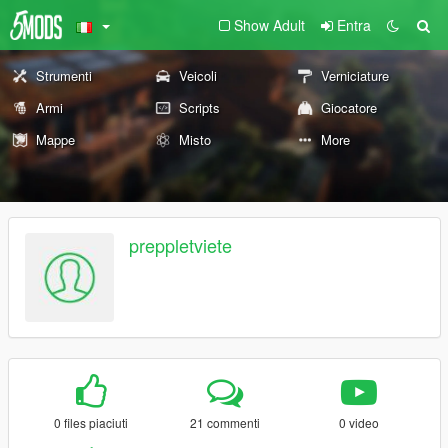
Show Adult
Entra
Strumenti
Veicoli
Verniciature
Armi
Scripts
Giocatore
Mappe
Misto
More
preppletviete
0 files piaciuti
21 commenti
0 video