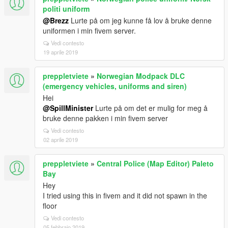
politi uniform
@Brezz
Lurte på om jeg kunne få lov å bruke denne
uniformen i min fivem server.
Vedi contesto
19 aprile 2019
preppletviete
»
Norwegian Modpack DLC
(emergency vehicles, uniforms and siren)
Hei
@SpillMinister
Lurte på om det er mulig for meg å
bruke denne pakken i min fivem server
Vedi contesto
02 aprile 2019
preppletviete
»
Central Police (Map Editor) Paleto
Bay
Hey
I tried using this in fivem and it did not spawn in the
floor
Vedi contesto
05 febbraio 2019