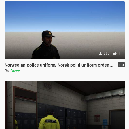
567
1
Norwegian police uniform/ Norsk politi uniform ordenstjenesten
1.0
By
Brezz