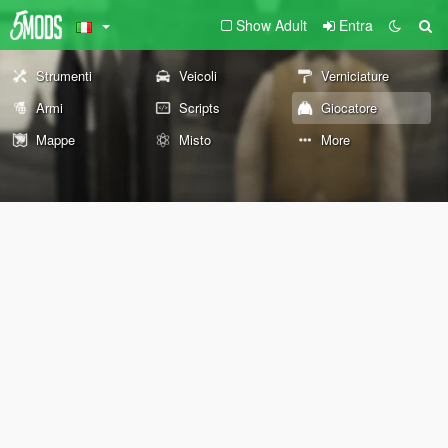
Show Adult
Entra
Strumenti
Veicoli
Verniciature
Armi
Scripts
Giocatore
Mappe
Misto
More