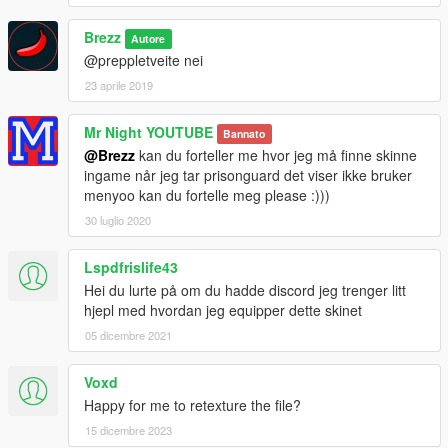
Brezz
Autore
@preppletveite nei
23 aprile 2019
Mr Night YOUTUBE
Bannato
@Brezz
kan du forteller me hvor jeg må finne skinne
ingame når jeg tar prisonguard det viser ikke bruker
menyoo kan du fortelle meg please :)))
30 luglio 2020
Lspdfrislife43
Hei du lurte på om du hadde discord jeg trenger litt
hjepl med hvordan jeg equipper dette skinet
05 dicembre 2021
Voxd
Happy for me to retexture the file?
15 dicembre 2023