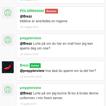
POLARIS40000
Bannato
@Brezz
bildene er anerledes en ingame
23 maggio 2018
preppletviete
@Brezz
Lurte på om du har en mail hvor jeg kan
spørre deg om noe?
29 ottobre 2018
Brezz
Autore
@preppletviete
hva skal du spørre om ta det her?
03 novembre 2018
preppletviete
@Brezz
Lurte på om jeg kunne få lov å bruke denne
uniformen i min fivem server.
19 aprile 2019