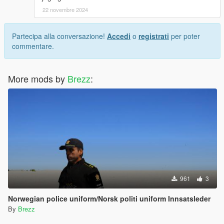
22 novembre 2024
Partecipa alla conversazione!
Accedi
o
registrati
per poter
commentare.
More mods by
Brezz
:
961
3
Norwegian police uniform/Norsk politi uniform Innsatsleder
By
Brezz