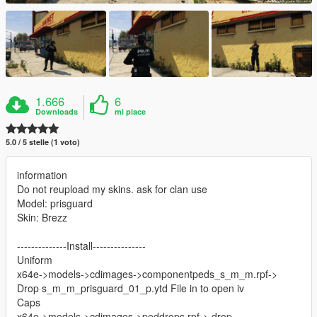
1.666
6
Downloads
mi piace
5.0 / 5 stelle (1 voto)
information
Do not reupload my skins. ask for clan use
Model: prisguard
Skin: Brezz
--------------Install---------------
Uniform
x64e->models->cdimages->componentpeds_s_m_m.rpf->
Drop s_m_m_prisguard_01_p.ytd File in to open iv
Caps
x64e->models->cdimages->peddrops.rpf-> drop