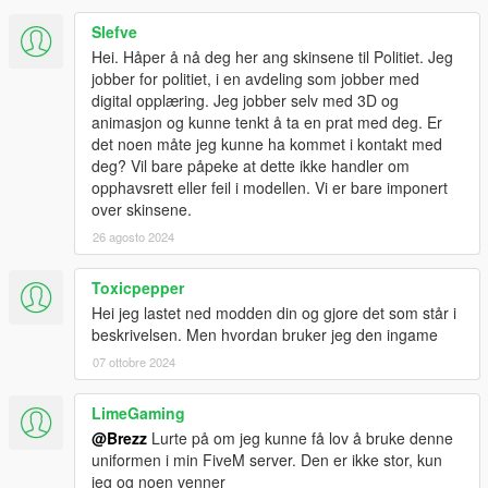
Slefve
Hei. Håper å nå deg her ang skinsene til Politiet. Jeg
jobber for politiet, i en avdeling som jobber med
digital opplæring. Jeg jobber selv med 3D og
animasjon og kunne tenkt å ta en prat med deg. Er
det noen måte jeg kunne ha kommet i kontakt med
deg? Vil bare påpeke at dette ikke handler om
opphavsrett eller feil i modellen. Vi er bare imponert
over skinsene.
26 agosto 2024
Toxicpepper
Hei jeg lastet ned modden din og gjore det som står i
beskrivelsen. Men hvordan bruker jeg den ingame
07 ottobre 2024
LimeGaming
@Brezz
Lurte på om jeg kunne få lov å bruke denne
uniformen i min FiveM server. Den er ikke stor, kun
jeg og noen venner