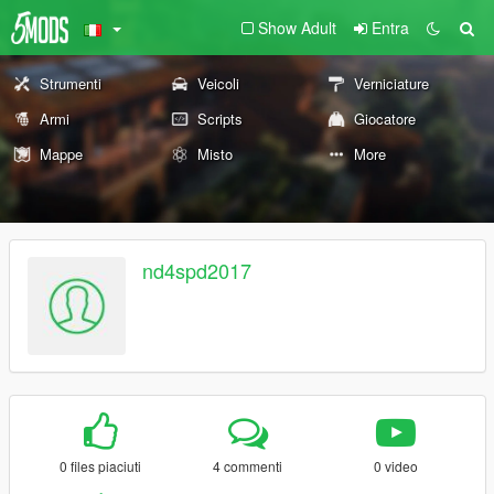
Show Adult
Entra
Strumenti
Veicoli
Verniciature
Armi
Scripts
Giocatore
Mappe
Misto
More
nd4spd2017
0 files piaciuti
4 commenti
0 video