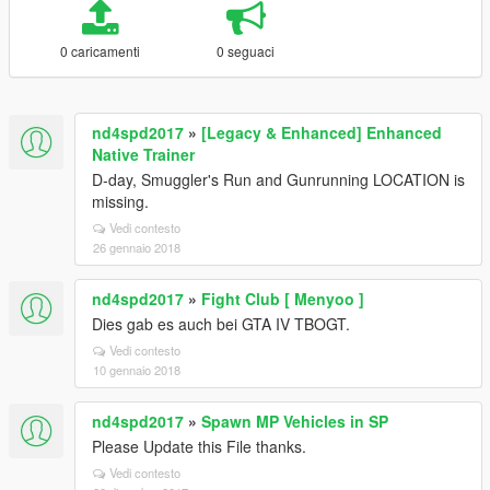
0 caricamenti
0 seguaci
nd4spd2017
»
[Legacy & Enhanced] Enhanced
Native Trainer
D-day, Smuggler's Run and Gunrunning LOCATION is
missing.
Vedi contesto
26 gennaio 2018
nd4spd2017
»
Fight Club [ Menyoo ]
Dies gab es auch bei GTA IV TBOGT.
Vedi contesto
10 gennaio 2018
nd4spd2017
»
Spawn MP Vehicles in SP
Please Update this File thanks.
Vedi contesto