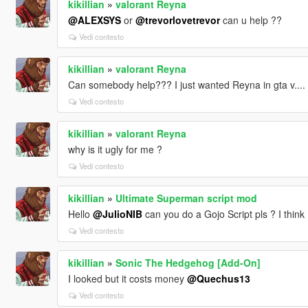
kikillian
»
valorant Reyna
@ALEXSYS
or
@trevorlovetrevor
can u help ??
Vedi contesto
kikillian
»
valorant Reyna
Can somebody help??? I just wanted Reyna in gta v....
Vedi contesto
kikillian
»
valorant Reyna
why is it ugly for me ?
Vedi contesto
kikillian
»
Ultimate Superman script mod
Hello
@JulioNIB
can you do a Gojo Script pls ? I think I
Vedi contesto
kikillian
»
Sonic The Hedgehog [Add-On]
I looked but it costs money
@Quechus13
Vedi contesto