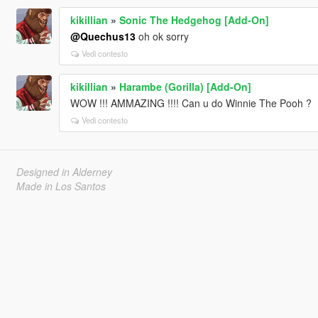
kikillian
»
Sonic The Hedgehog [Add-On]
@Quechus13
oh ok sorry
Vedi contesto
kikillian
»
Harambe (Gorilla) [Add-On]
WOW !!! AMMAZING !!!! Can u do Winnie The Pooh ?
Vedi contesto
Designed in Alderney
Made in Los Santos