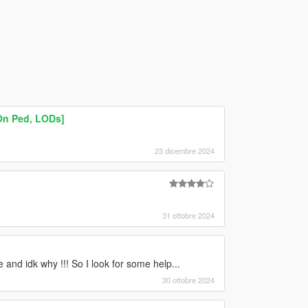
On Ped, LODs]
23 dicembre 2024
31 ottobre 2024
 and idk why !!! So I look for some help...
30 ottobre 2024