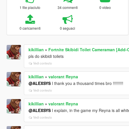
1 file piaciuto
34 commenti
0 video
0 caricamenti
0 seguaci
kikillian
»
Fortnite Skibidi Toilet Cameraman [Add-
pls do skibidi toilets
Vedi contesto
kikillian
»
valorant Reyna
@ALEXSYS
I thank you a thousand times bro !!!!!!!!!
Vedi contesto
kikillian
»
valorant Reyna
@ALEXSYS
I explain, in the game my Reyna is all white
Vedi contesto