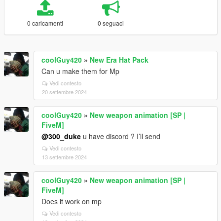
0 caricamenti
0 seguaci
coolGuy420
»
New Era Hat Pack
Can u make them for Mp
Vedi contesto
20 settembre 2024
coolGuy420
»
New weapon animation [SP |
FiveM]
@300_duke
u have discord ? I’ll send
Vedi contesto
13 settembre 2024
coolGuy420
»
New weapon animation [SP |
FiveM]
Does it work on mp
Vedi contesto