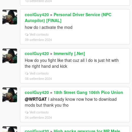
13 settembre 2024
coolGuy420
»
Personal Driver Service (NPC
Autopilot) [FINAL]
how do i activate the mod
Vedi contesto
09 settembre 2024
coolGuy420
»
Immersify [.Net]
How do you fight like that cuz all I do is just hit with
the right hand and kick
Vedi contesto
06 settembre 2024
coolGuy420
»
18th Street Gang 106th Pico Union
@WRTGAT
I already know now how to download
mods but thank you tho
Vedi contesto
04 settembre 2024
coolGuy420
»
High socks retexture for MP Male