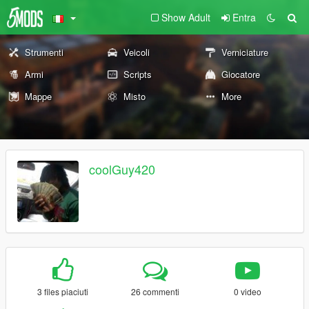
Show Adult
Entra
Strumenti
Veicoli
Verniciature
Armi
Scripts
Giocatore
Mappe
Misto
More
coolGuy420
3 files piaciuti
26 commenti
0 video