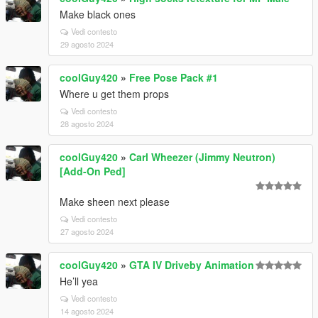
Make black ones
Vedi contesto
29 agosto 2024
coolGuy420
»
Free Pose Pack #1
Where u get them props
Vedi contesto
28 agosto 2024
coolGuy420
»
Carl Wheezer (Jimmy Neutron)
[Add-On Ped]
Make sheen next please
Vedi contesto
27 agosto 2024
coolGuy420
»
GTA IV Driveby Animation
He’ll yea
Vedi contesto
14 agosto 2024