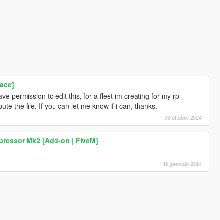
lace]
ve permission to edit this, for a fleet im creating for my rp
ibute the file. If you can let me know if i can, thanks.
06 ottobre 2024
pressor Mk2 [Add-on | FiveM]
19 gennaio 2024