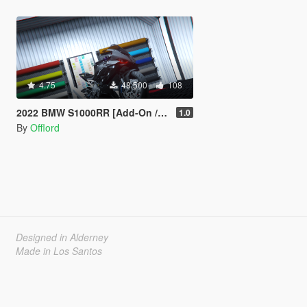
4.75
48.500
108
2022 BMW S1000RR [Add-On / FiveM]
1.0
By
Offlord
Designed in Alderney
Made in Los Santos