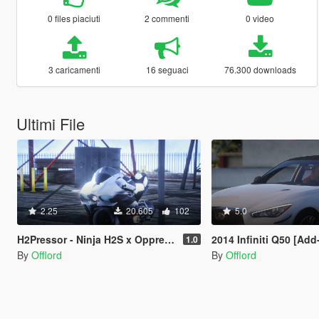
0 files piaciuti
2 commenti
0 video
3 caricamenti
16 seguaci
76.300 downloads
Ultimi File
2.25
20.605
102
5.0
H2Pressor - Ninja H2S x Oppressor Mk2 [Add-on | FiveM]
2014 Infiniti Q50 [Add-O
1.0
By
Offlord
By
Offlord