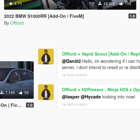
4.75
48.500
108
2022 BMW S1000RR [Add-On / FiveM]
1.0
By
Offlord
Offlord
»
Vapid Scout [Add-On / Rep
@Dani02
Hello, im wondering if i can ha
server, i dont intend to resell or re distr
Vedi contesto
Offlord
»
H2Pressor - Ninja H2S x Op
7.195
59
@lasper
@Hycade
looking into now!
Vedi contesto
n | FiveM]
1.0