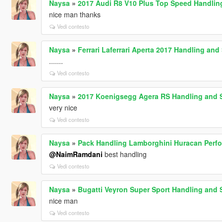
Naysa
»
2017 Audi R8 V10 Plus Top Speed Handlin
nice man thanks
Vedi contesto
Naysa
»
Ferrari Laferrari Aperta 2017 Handling an
.......
Vedi contesto
Naysa
»
2017 Koenigsegg Agera RS Handling and
very nice
Vedi contesto
Naysa
»
Pack Handling Lamborghini Huracan Perf
@NaimRamdani
best handling
Vedi contesto
Naysa
»
Bugatti Veyron Super Sport Handling and
nice man
Vedi contesto