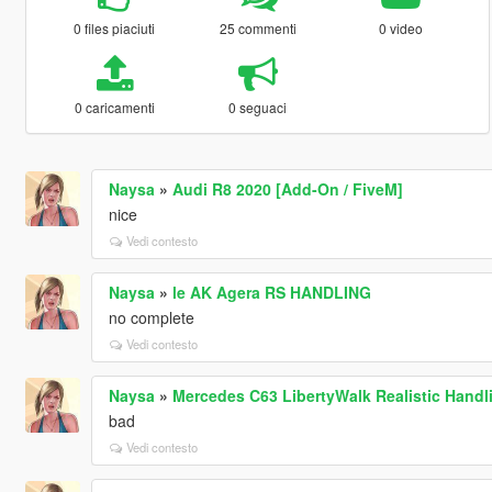
0 files piaciuti
25 commenti
0 video
0 caricamenti
0 seguaci
Naysa
»
Audi R8 2020 [Add-On / FiveM]
nice
Vedi contesto
Naysa
»
le AK Agera RS HANDLING
no complete
Vedi contesto
Naysa
»
Mercedes C63 LibertyWalk Realistic Hand
bad
Vedi contesto