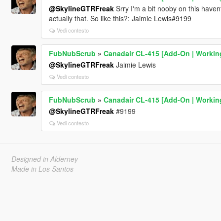
@SkylineGTRFreak
Srry I'm a bit nooby on this haven
actually that. So like this?: Jaimie Lewis#9199
Vedi contesto
FubNubScrub
»
Canadair CL-415 [Add-On | Workin
@SkylineGTRFreak
Jaimie Lewis
Vedi contesto
FubNubScrub
»
Canadair CL-415 [Add-On | Workin
@SkylineGTRFreak
#9199
Vedi contesto
Designed in Alderney
Made in Los Santos