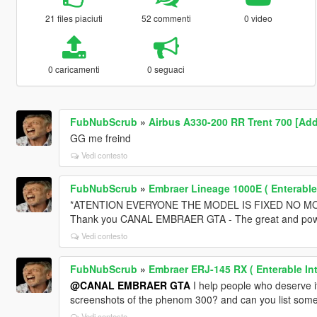
21 files piaciuti
52 commenti
0 video
0 caricamenti
0 seguaci
FubNubScrub
»
Airbus A330-200 RR Trent 700 [Ad
GG me freind
Vedi contesto
FubNubScrub
»
Embraer Lineage 1000E ( Enterable 
*ATENTION EVERYONE THE MODEL IS FIXED NO MORE C
Thank you CANAL EMBRAER GTA - The great and pow
Vedi contesto
FubNubScrub
»
Embraer ERJ-145 RX ( Enterable Int
@CANAL EMBRAER GTA
I help people who deserve 
screenshots of the phenom 300? and can you list some 
Vedi contesto