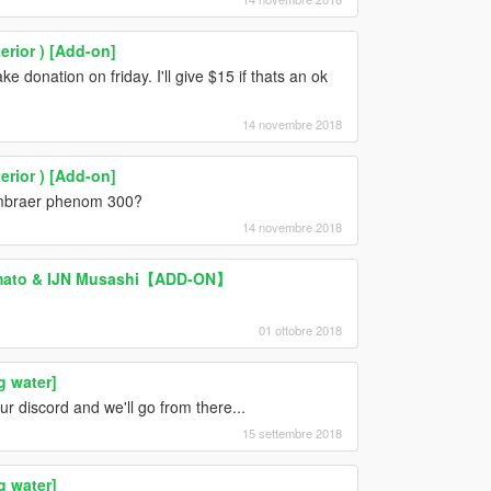
erior ) [Add-on]
 donation on friday. I'll give $15 if thats an ok
14 novembre 2018
erior ) [Add-on]
embraer phenom 300?
14 novembre 2018
Yamato & IJN Musashi【ADD-ON】
01 ottobre 2018
g water]
r discord and we'll go from there...
15 settembre 2018
g water]