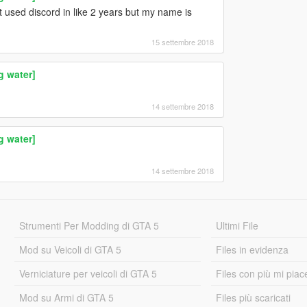
t used discord in like 2 years but my name is
15 settembre 2018
g water]
14 settembre 2018
g water]
14 settembre 2018
Strumenti Per Modding di GTA 5
Ultimi File
Mod su Veicoli di GTA 5
Files in evidenza
Verniciature per veicoli di GTA 5
Files con più mi piac
Mod su Armi di GTA 5
Files più scaricati