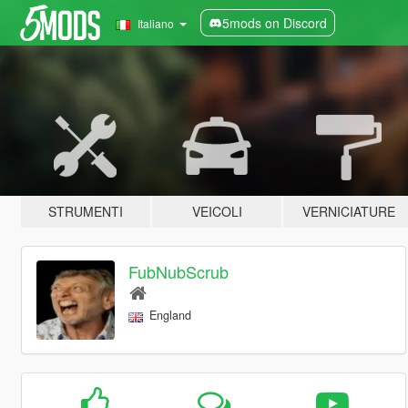
5mods on Discord
Italiano
STRUMENTI
VEICOLI
VERNICIATURE
FubNubScrub
England