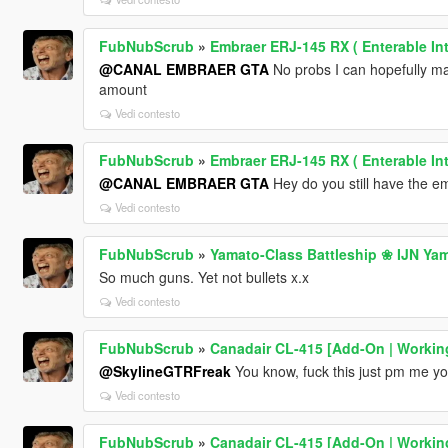
FubNubScrub
»
Embraer ERJ-145 RX ( Enterable Int
@CANAL EMBRAER GTA
No probs I can hopefully make
amount
Vedi contesto
FubNubScrub
»
Embraer ERJ-145 RX ( Enterable Int
@CANAL EMBRAER GTA
Hey do you still have the 
Vedi contesto
FubNubScrub
»
Yamato-Class Battleship ❀ IJN 
So much guns. Yet not bullets x.x
Vedi contesto
FubNubScrub
»
Canadair CL-415 [Add-On | Workin
@SkylineGTRFreak
You know, fuck this just pm me you
Vedi contesto
FubNubScrub
»
Canadair CL-415 [Add-On | Workin