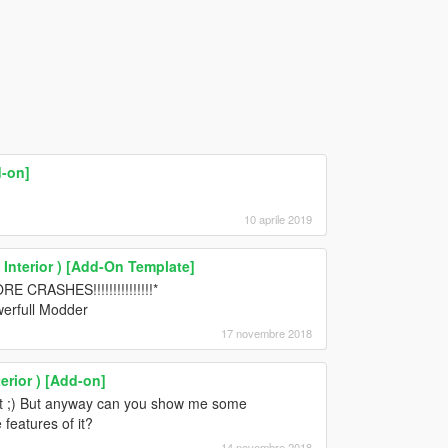
d-on]
10 aprile 2019
Interior ) [Add-On Template]
RASHES!!!!!!!!!!!!!!!*
erfull Modder
17 novembre 2018
erior ) [Add-on]
it ;) But anyway can you show me some
features of it?
14 novembre 2018