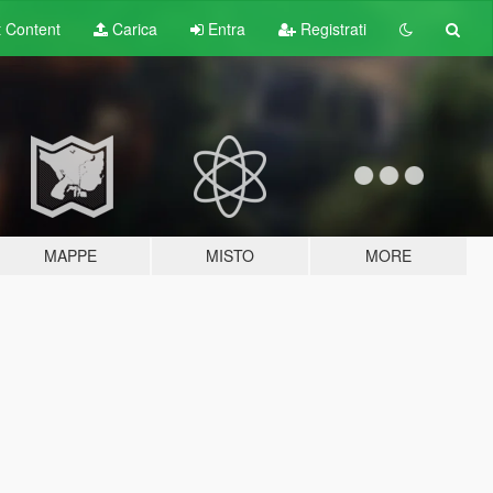
t
Content
Carica
Entra
Registrati
MAPPE
MISTO
MORE