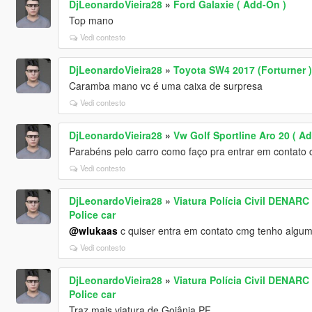
DjLeonardoVieira28
»
Ford Galaxie ( Add-On )
Top mano
Vedi contesto
DjLeonardoVieira28
»
Toyota SW4 2017 (Forturner )
Caramba mano vc é uma caixa de surpresa
Vedi contesto
DjLeonardoVieira28
»
Vw Golf Sportline Aro 20 ( A
Parabéns pelo carro como faço pra entrar em contato 
Vedi contesto
DjLeonardoVieira28
»
Viatura Polícia Civil DENARC
Police car
@wlukaas
c quiser entra em contato cmg tenho algumas
Vedi contesto
DjLeonardoVieira28
»
Viatura Polícia Civil DENARC
Police car
Traz mais viatura de Goiânia PF