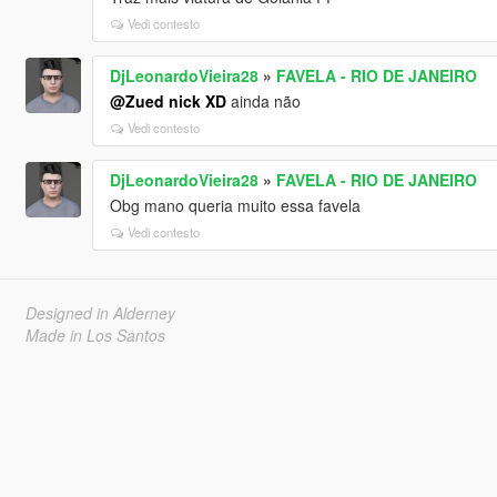
Vedi contesto
DjLeonardoVieira28
»
FAVELA - RIO DE JANEIRO
@Zued nick XD
ainda não
Vedi contesto
DjLeonardoVieira28
»
FAVELA - RIO DE JANEIRO
Obg mano queria muito essa favela
Vedi contesto
Designed in Alderney
Made in Los Santos