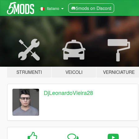
5mods on Discord
Italiano
STRUMENTI
VEICOLI
VERNICIATURE
DjLeonardoVieira28