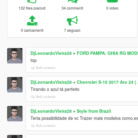
132 files piaciuti
34 commenti
0 video
0 caricamenti
7 seguaci
DjLeonardoVieira28
»
FORD PAMPA. GHIA RG MODS
top
Vedi contesto
DjLeonardoVieira28
»
Chevrolet S-10 2017 Aro 24 (
Tirando o azul tá perfeito
Vedi contesto
DjLeonardoVieira28
»
Style from Brazil
Teria possibilidade de vc Trazer mais modelos como.e
Vedi contesto