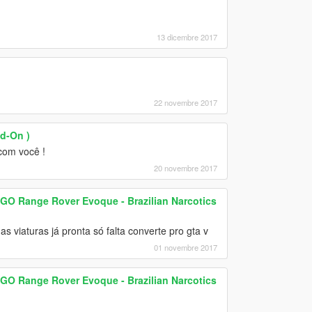
13 dicembre 2017
22 novembre 2017
dd-On )
com você !
20 novembre 2017
 GO Range Rover Evoque - Brazilian Narcotics
 viaturas já pronta só falta converte pro gta v
01 novembre 2017
 GO Range Rover Evoque - Brazilian Narcotics