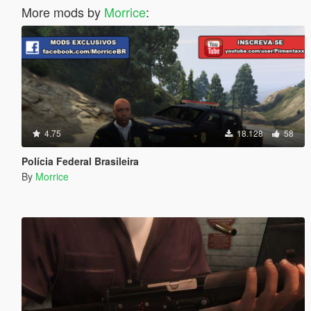
More mods by
Morrice
:
4.75
18.128
58
Polícia Federal Brasileira
By
Morrice