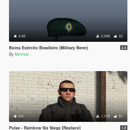
4.95
5.098
32
Boina Exército Brasileiro (Military Beret)
2.0
By
Morrice
5.0
1.176
31
Pulse - Rainbow Six Siege [Replace]
1.0