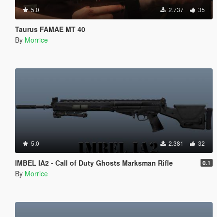
5.0
2.737
35
Taurus FAMAE MT 40
By
Morrice
5.0
2.381
32
IMBEL IA2 - Call of Duty Ghosts Marksman Rifle
0.1
By
Morrice