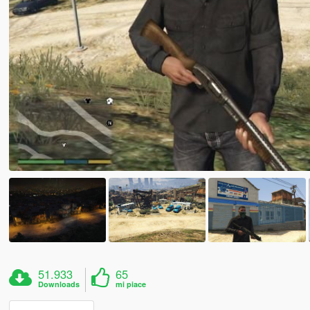
51.933
65
Downloads
mi piace