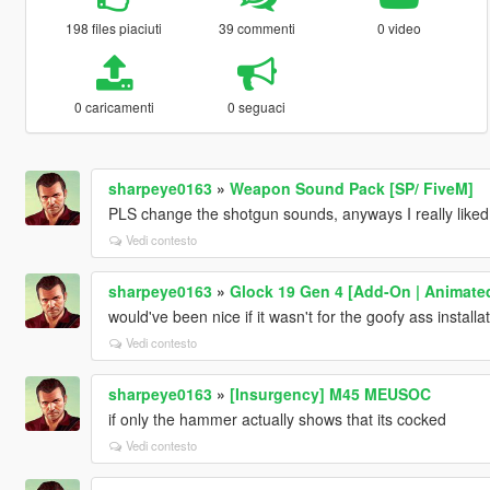
198 files piaciuti
39 commenti
0 video
0 caricamenti
0 seguaci
sharpeye0163
»
Weapon Sound Pack [SP/ FiveM]
PLS change the shotgun sounds, anyways I really liked 
Vedi contesto
sharpeye0163
»
Glock 19 Gen 4 [Add-On | Animate
would've been nice if it wasn't for the goofy ass installa
Vedi contesto
sharpeye0163
»
[Insurgency] M45 MEUSOC
if only the hammer actually shows that its cocked
Vedi contesto