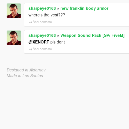
sharpeye0163
»
new franklin body armor
where's the vest???
Vedi contesto
sharpeye0163
»
Weapon Sound Pack [SP/ FiveM]
@XENORT
pls dont
Vedi contesto
Designed in Alderney
Made in Los Santos