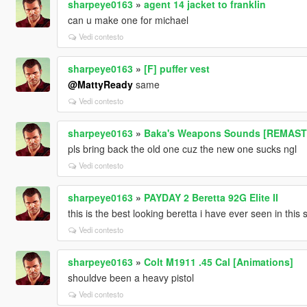
sharpeye0163
»
agent 14 jacket to franklin
can u make one for michael
Vedi contesto
sharpeye0163
»
[F] puffer vest
@MattyReady
same
Vedi contesto
sharpeye0163
»
Baka's Weapons Sounds [REMAS
pls bring back the old one cuz the new one sucks ngl
Vedi contesto
sharpeye0163
»
PAYDAY 2 Beretta 92G Elite II
this is the best looking beretta i have ever seen in this s
Vedi contesto
sharpeye0163
»
Colt M1911 .45 Cal [Animations]
shouldve been a heavy pistol
Vedi contesto