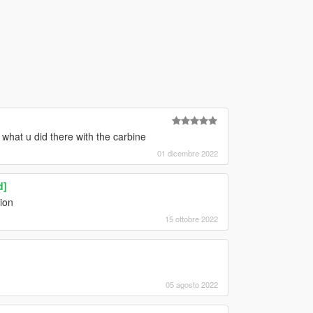
what u did there with the carbine
01 dicembre 2022
d]
tion
15 ottobre 2022
05 agosto 2022