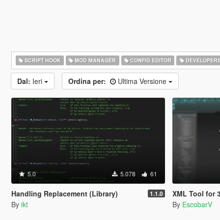
SCRIPT HOOK
MOD MANAGER
CONFIG EDITOR
DEVELOPER
Dal:
Ieri
Ordina per:
Ultima Versione
5.0
5.078
61
Handling Replacement (Library)
XML Tool for 3ds Max | 
1.1.0
By
ikt
By
EscobarV