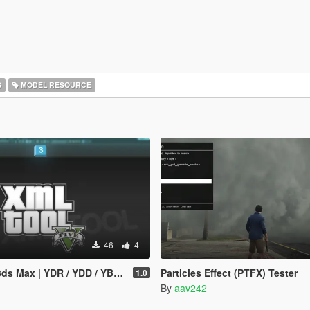
S
MODEL RESOURCE
46
4
YDR / YDD / YBN / YFT Importer & Exporter
Particles Effect (PTFX) Tester
1.0
By
aav242