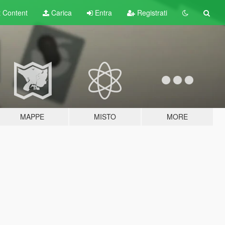
t
Content
Carica
Entra
Registrati
MAPPE
MISTO
MORE