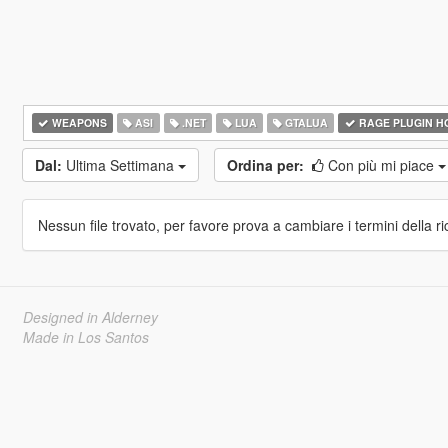
WEAPONS
ASI
.NET
LUA
GTALUA
RAGE PLUGIN H
Dal:
Ultima Settimana
Ordina per:
Con più mi piace
Nessun file trovato, per favore prova a cambiare i termini della ri
Designed in Alderney
Made in Los Santos