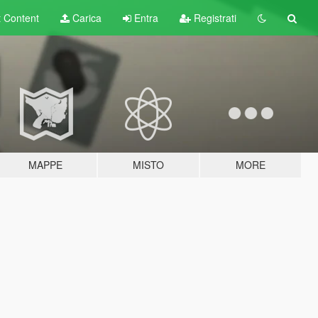
t
Content
Carica
Entra
Registrati
MAPPE
MISTO
MORE