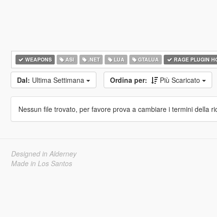
WEAPONS
ASI
.NET
LUA
GTALUA
RAGE PLUGIN H
Dal:
Ultima Settimana
Ordina per:
Più Scaricato
Nessun file trovato, per favore prova a cambiare i termini della ri
Designed in Alderney
Made in Los Santos