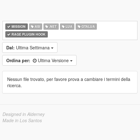
MISSION
ASI
.NET
LUA
GTALUA
RAGE PLUGIN HOOK
Dal:
Ultima Settimana
Ordina per:
Ultima Versione
Nessun file trovato, per favore prova a cambiare i termini della
ricerca.
Designed in Alderney
Made in Los Santos