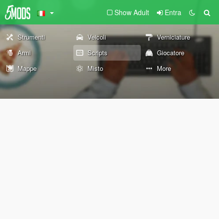
Show Adult
Entra
Strumenti
Veicoli
Verniciature
Armi
Scripts
Giocatore
Mappe
Misto
More